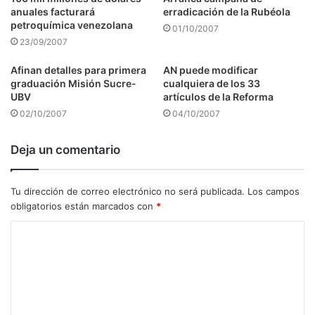
anuales facturará
erradicación de la Rubéola
petroquímica venezolana
01/10/2007
23/09/2007
Afinan detalles para primera
AN puede modificar
graduación Misión Sucre-
cualquiera de los 33
UBV
artículos de la Reforma
02/10/2007
04/10/2007
Deja un comentario
Tu dirección de correo electrónico no será publicada.
Los campos
obligatorios están marcados con
*
C
o
m
e