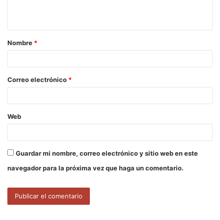
n
t
a
Nombre
*
r
i
o
Correo electrónico
*
*
Web
Guardar mi nombre, correo electrónico y sitio web en este
navegador para la próxima vez que haga un comentario.