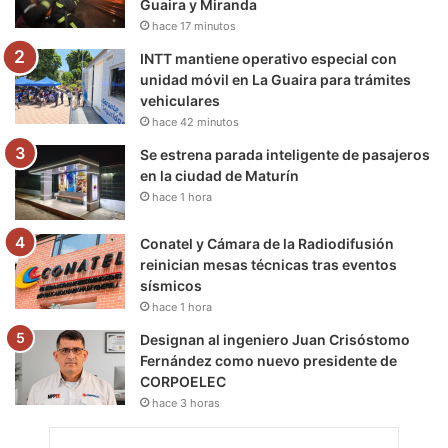
Guaira y Miranda
k
a
m
hace 17 minutos
m
INTT mantiene operativo especial con
unidad móvil en La Guaira para trámites
vehiculares
hace 42 minutos
Se estrena parada inteligente de pasajeros
en la ciudad de Maturín
hace 1 hora
Conatel y Cámara de la Radiodifusión
reinician mesas técnicas tras eventos
sísmicos
hace 1 hora
Designan al ingeniero Juan Crisóstomo
Fernández como nuevo presidente de
CORPOELEC
hace 3 horas