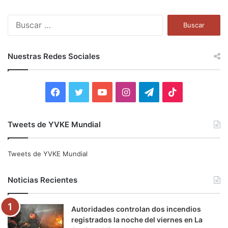
B
u
s
c
Nuestras Redes Sociales
a
r
:
F
T
Y
I
T
T
a
w
o
n
e
i
Tweets de YVKE Mundial
c
i
u
s
l
k
e
t
T
t
e
T
Tweets de YVKE Mundial
b
t
u
a
g
o
Noticias Recientes
o
e
b
g
r
k
Autoridades controlan dos incendios
o
r
e
r
a
registrados la noche del viernes en La