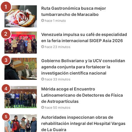
Ruta Gastronómica busca mejor
o
r
e
r
a
tumbarrancho de Maracaibo
hace 1 minuto
k
a
m
m
Venezuela impulsa su café de especialidad
en la feria internacional SIGEP Asia 2026
hace 23 minutos
Gobierno Bolivariano y la UCV consolidan
agenda conjunta para fortalecer la
investigación científica nacional
hace 33 minutos
Mérida acoge el Encuentro
Latinoamericano de Detectores de Física
de Astropartículas
hace 50 minutos
Autoridades inspeccionan obras de
rehabilitación integral del Hospital Vargas
de La Guaira