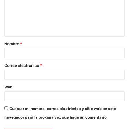
m
e
n
t
a
Nombre
*
r
i
o
Correo electrónico
*
*
Web
Guardar mi nombre, correo electrónico y sitio web en este
navegador para la próxima vez que haga un comentario.