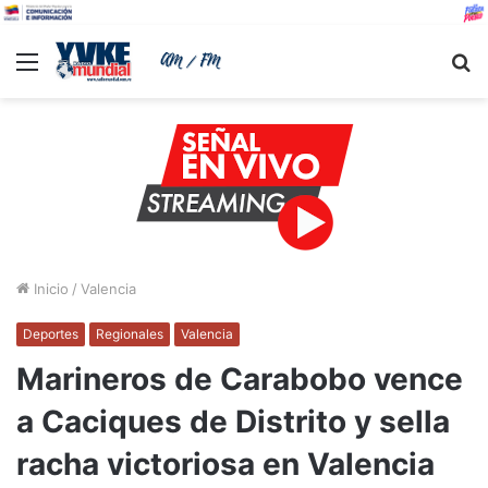
Menu
B
Inicio
/
Valencia
Deportes
Regionales
Valencia
Marineros de Carabobo vence
a Caciques de Distrito y sella
racha victoriosa en Valencia