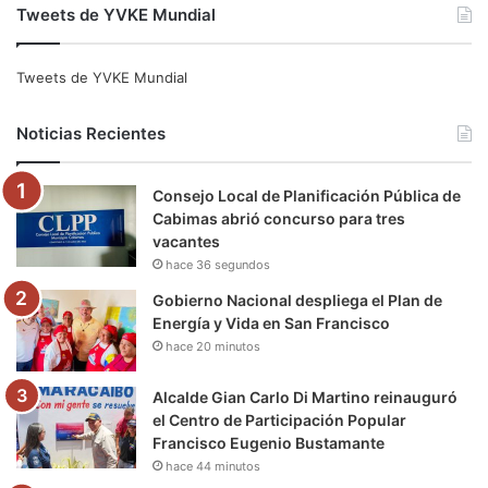
Tweets de YVKE Mundial
c
i
u
s
l
k
e
t
T
t
e
T
Tweets de YVKE Mundial
b
t
u
a
g
o
Noticias Recientes
o
e
b
g
r
k
Consejo Local de Planificación Pública de
o
r
e
r
a
Cabimas abrió concurso para tres
vacantes
k
a
m
hace 36 segundos
m
Gobierno Nacional despliega el Plan de
Energía y Vida en San Francisco
hace 20 minutos
Alcalde Gian Carlo Di Martino reinauguró
el Centro de Participación Popular
Francisco Eugenio Bustamante
hace 44 minutos