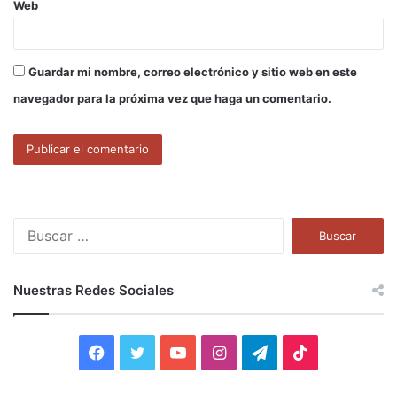
Web
Guardar mi nombre, correo electrónico y sitio web en este
navegador para la próxima vez que haga un comentario.
B
u
s
c
Nuestras Redes Sociales
a
r
:
F
T
Y
I
T
T
a
w
o
n
e
i