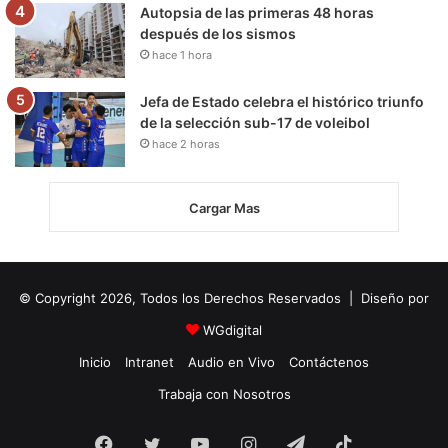
Autopsia de las primeras 48 horas
después de los sismos
hace 1 hora
Jefa de Estado celebra el histórico triunfo
de la selección sub-17 de voleibol
hace 2 horas
Cargar Mas
© Copyright 2026, Todos los Derechos Reservados | Diseño por
WGdigital
Inicio
Intranet
Audio en Vivo
Contáctenos
Trabaja con Nosotros
Facebook
Twitter
YouTube
Instagram
Telegram
TikTok