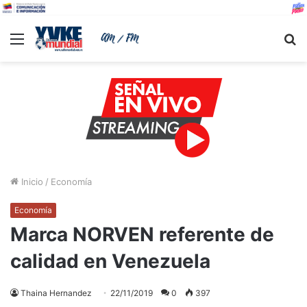
Menu
B
Inicio
/
Economía
Economía
Marca NORVEN referente de
calidad en Venezuela
Thaina Hernandez
22/11/2019
0
397