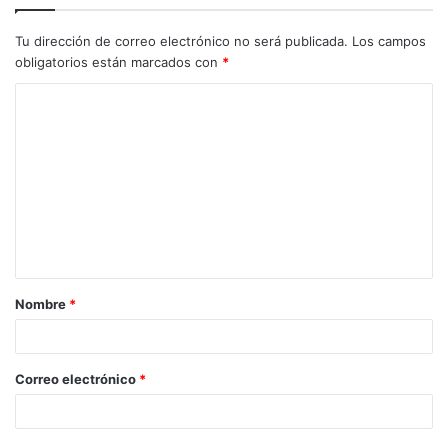
Tu dirección de correo electrónico no será publicada.
Los campos
obligatorios están marcados con
*
C
o
m
e
n
t
a
Nombre
*
r
i
o
Correo electrónico
*
*