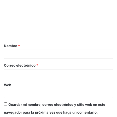
m
e
n
t
a
Nombre
*
r
i
o
Correo electrónico
*
*
Web
Guardar mi nombre, correo electrónico y sitio web en este
navegador para la próxima vez que haga un comentario.