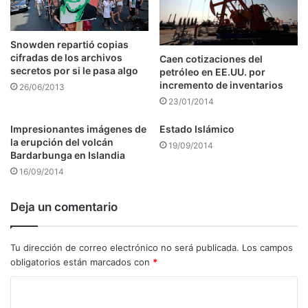
Snowden repartió copias
cifradas de los archivos
Caen cotizaciones del
secretos por si le pasa algo
petróleo en EE.UU. por
incremento de inventarios
26/06/2013
23/01/2014
Impresionantes imágenes de
Estado Islámico
la erupción del volcán
19/09/2014
Bardarbunga en Islandia
16/09/2014
Deja un comentario
Tu dirección de correo electrónico no será publicada.
Los campos
obligatorios están marcados con
*
C
o