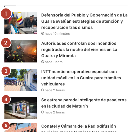
o
e
b
g
r
k
Defensoría del Pueblo y Gobernación de La
o
r
e
r
a
Guaira evalúan estrategias de atención y
recuperación tras sismos
k
a
m
hace 10 minutos
m
Autoridades controlan dos incendios
registrados la noche del viernes en La
Guaira y Miranda
hace 1 hora
INTT mantiene operativo especial con
unidad móvil en La Guaira para trámites
vehiculares
hace 2 horas
Se estrena parada inteligente de pasajeros
en la ciudad de Maturín
hace 2 horas
Conatel y Cámara de la Radiodifusión