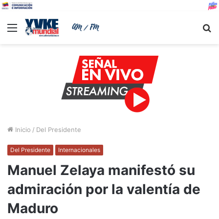
Menu
B
Inicio
/
Del Presidente
Del Presidente
Internacionales
Manuel Zelaya manifestó su
admiración por la valentía de
Maduro