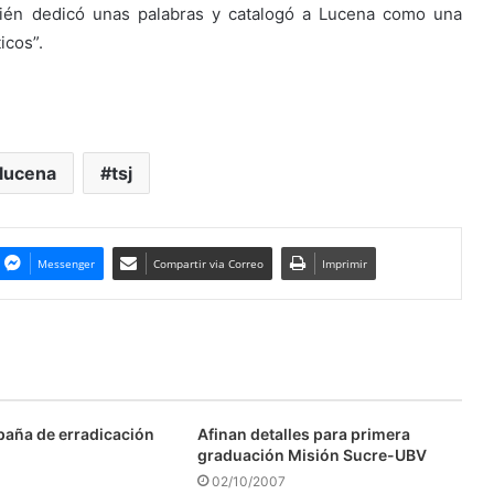
bién dedicó unas palabras y catalogó a Lucena como una
icos”.
 lucena
tsj
Messenger
Compartir via Correo
Imprimir
aña de erradicación
Afinan detalles para primera
graduación Misión Sucre-UBV
02/10/2007