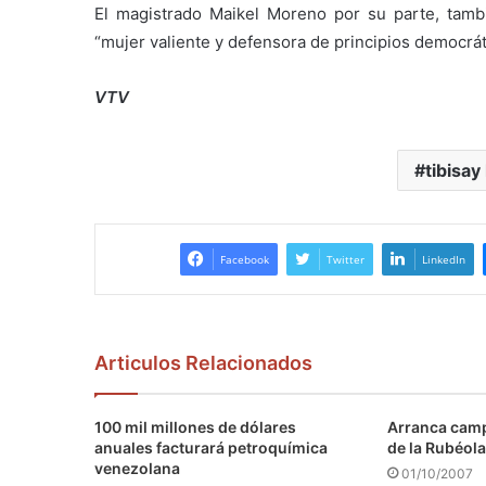
El magistrado Maikel Moreno por su parte, tam
“mujer valiente y defensora de principios democrát
VTV
tibisay
Facebook
Twitter
LinkedIn
Articulos Relacionados
100 mil millones de dólares
Arranca camp
anuales facturará petroquímica
de la Rubéola
venezolana
01/10/2007