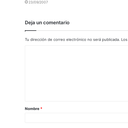
23/09/2007
Deja un comentario
Tu dirección de correo electrónico no será publicada.
Los
C
o
m
e
n
t
a
Nombre
*
r
i
o