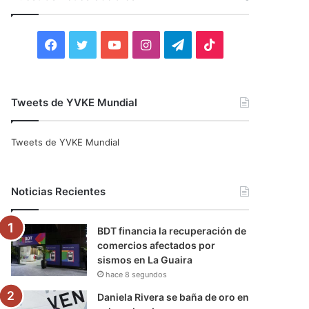
r
:
F
T
Y
I
T
T
a
w
o
n
e
i
c
i
u
s
l
k
Tweets de YVKE Mundial
e
t
T
t
e
T
Tweets de YVKE Mundial
b
t
u
a
g
o
o
e
b
g
r
k
Noticias Recientes
o
r
e
r
a
BDT financia la recuperación de
k
a
m
comercios afectados por
sismos en La Guaira
m
hace 8 segundos
Daniela Rivera se baña de oro en