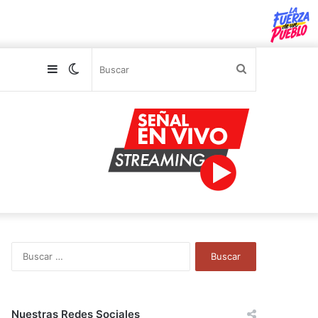
Sidebar
Switch
Buscar
skin
B
u
s
c
a
Nuestras Redes Sociales