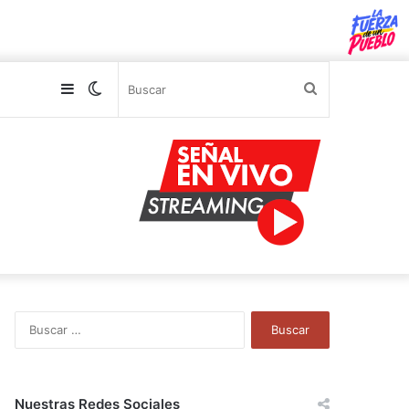
Sidebar
Switch
Buscar
skin
B
u
s
c
a
Nuestras Redes Sociales