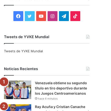
r
:
F
T
Y
I
T
T
a
w
o
n
e
i
c
i
u
s
l
k
Tweets de YVKE Mundial
e
t
T
t
e
T
Tweets de YVKE Mundial
b
t
u
a
g
o
o
e
b
g
r
k
Noticias Recientes
o
r
e
r
a
Venezuela obtiene su segundo
k
a
m
título en tiro deportivo durante
los Juegos Centroamericanos
m
hace 4 minutos
Ray Acuña y Cristian Canache