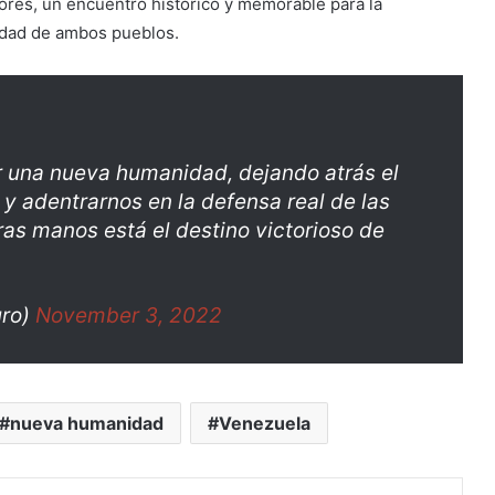
lores, un encuentro histórico y memorable para la
ridad de ambos pueblos.
r una nueva humanidad, dejando atrás el
y adentrarnos en la defensa real de las
ras manos está el destino victorioso de
uro)
November 3, 2022
nueva humanidad
Venezuela