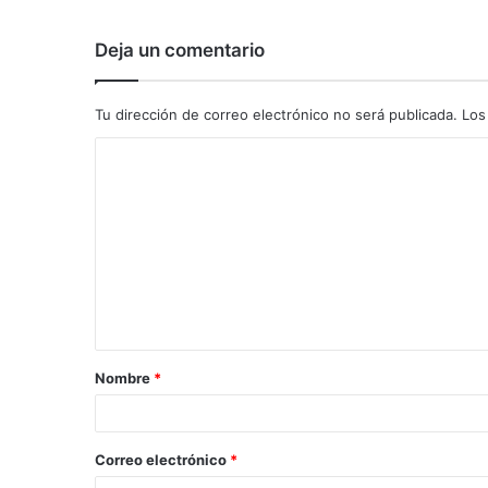
Deja un comentario
Tu dirección de correo electrónico no será publicada.
Los
C
o
m
e
n
t
a
Nombre
*
r
i
o
Correo electrónico
*
*