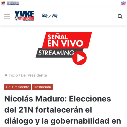
Menu
B
Inicio
/
Del Presidente
Del Presidente
Destacada
Nicolás Maduro: Elecciones
del 21N fortalecerán el
diálogo y la gobernabilidad en