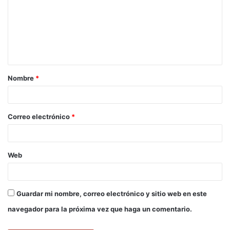
m
e
n
t
a
Nombre
*
r
i
o
Correo electrónico
*
*
Web
Guardar mi nombre, correo electrónico y sitio web en este
navegador para la próxima vez que haga un comentario.