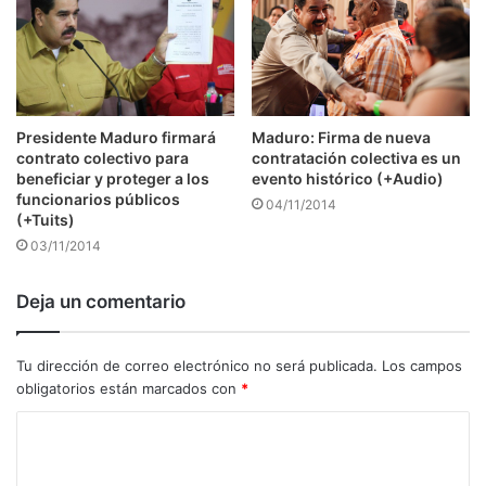
Presidente Maduro firmará
Maduro: Firma de nueva
contrato colectivo para
contratación colectiva es un
beneficiar y proteger a los
evento histórico (+Audio)
funcionarios públicos
04/11/2014
(+Tuits)
03/11/2014
Deja un comentario
Tu dirección de correo electrónico no será publicada.
Los campos
obligatorios están marcados con
*
C
o