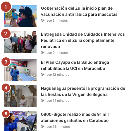
Gobernación del Zulia inició plan de
o
r
e
r
a
vacunación antirrábica para mascotas
hace 3 minutos
k
a
m
m
Entregada Unidad de Cuidados Intensivos
Pediátrica en el Zulia completamente
renovada
hace 9 minutos
El Plan Cayapa de la Salud entrega
rehabilitada la UCI en Maracaibo
hace 12 minutos
Naguanagua presentó la programación de
las fiestas de la Virgen de Begoña
hace 31 minutos
0800-Bigote realizó más de 91 mil
atenciones gratuitas en Carabobo
hace 36 minutos