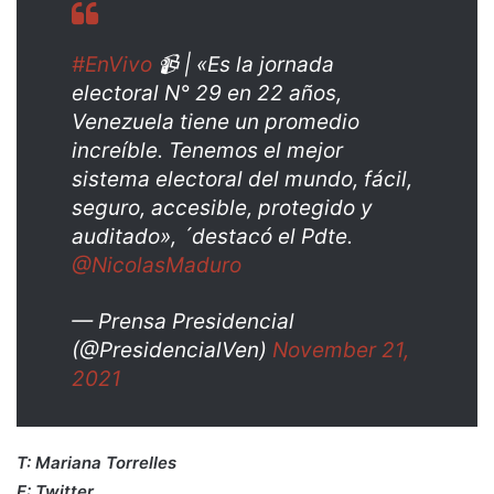
#EnVivo
📹 | «Es la jornada
electoral N° 29 en 22 años,
Venezuela tiene un promedio
increíble. Tenemos el mejor
sistema electoral del mundo, fácil,
seguro, accesible, protegido y
auditado», ´destacó el Pdte.
@NicolasMaduro
— Prensa Presidencial
(@PresidencialVen)
November 21,
2021
T: Mariana Torrelles
F: Twitter