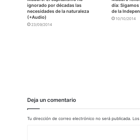
ignorado por décadas las
día: Sigamos 
necesidades de la naturaleza
de la Indepen
(+Audio)
10/10/2014
23/09/2014
Deja un comentario
Tu dirección de correo electrónico no será publicada.
Los
C
o