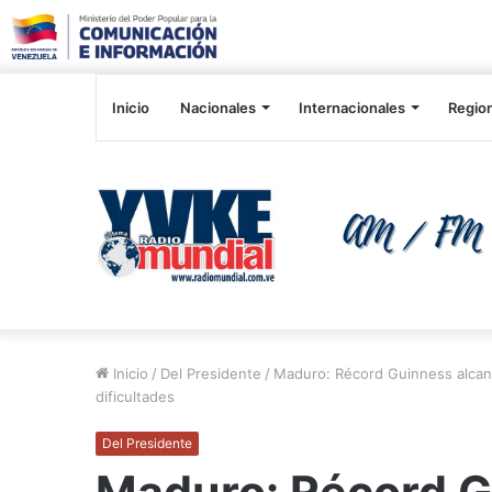
Inicio
Nacionales
Internacionales
Regio
Inicio
/
Del Presidente
/
Maduro: Récord Guinness alcan
dificultades
Del Presidente
Maduro: Récord G