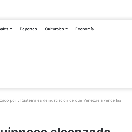
nales
Deportes
Culturales
Economía
zado por El Sistema es demostración de que Venezuela vence las
uinness alcanzado