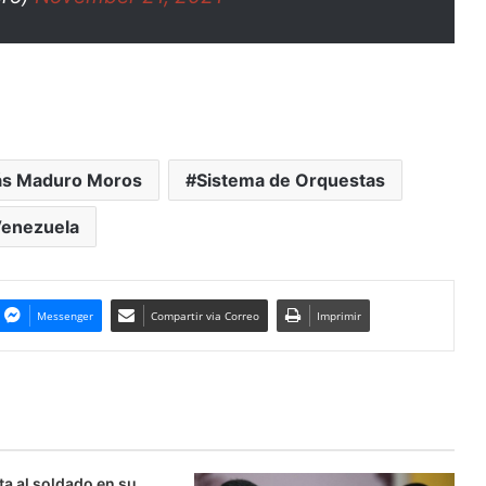
ás Maduro Moros
Sistema de Orquestas
enezuela
Messenger
Compartir via Correo
Imprimir
ta al soldado en su