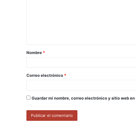
m
e
n
t
a
Nombre
*
r
i
o
Correo electrónico
*
*
Guardar mi nombre, correo electrónico y sitio web en