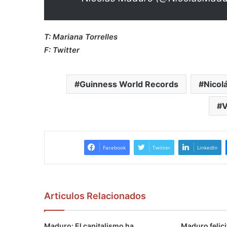
T: Mariana Torrelles
F: Twitter
Guinness World Records
Nicol
V
Facebook
Twitter
LinkedIn
Articulos Relacionados
Maduro: El capitalismo ha
Maduro felici