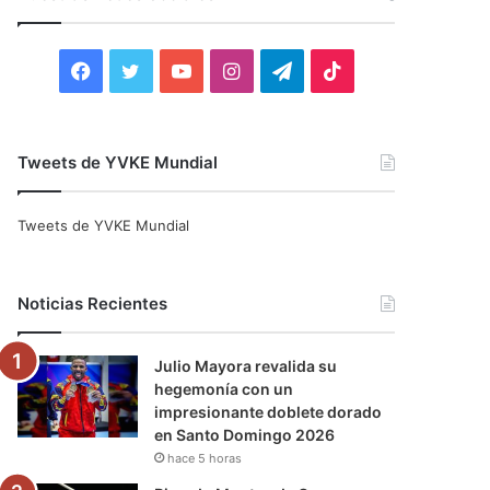
r
:
F
T
Y
I
T
T
a
w
o
n
e
i
c
i
u
s
l
k
Tweets de YVKE Mundial
e
t
T
t
e
T
Tweets de YVKE Mundial
b
t
u
a
g
o
o
e
b
g
r
k
Noticias Recientes
o
r
e
r
a
Julio Mayora revalida su
k
a
m
hegemonía con un
impresionante doblete dorado
m
en Santo Domingo 2026
hace 5 horas