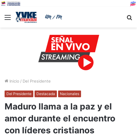
Menu
B
Inicio
/
Del Presidente
Del Presidente
Destacada
Nacionales
Maduro llama a la paz y el
amor durante el encuentro
con líderes cristianos