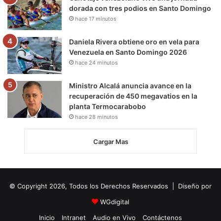
dorada con tres podios en Santo Domingo
hace 17 minutos
Daniela Rivera obtiene oro en vela para
Venezuela en Santo Domingo 2026
hace 24 minutos
Ministro Alcalá anuncia avance en la
recuperación de 450 megavatios en la
planta Termocarabobo
hace 28 minutos
Cargar Mas
© Copyright 2026, Todos los Derechos Reservados | Diseño por
WGdigital
Inicio
Intranet
Audio en Vivo
Contáctenos