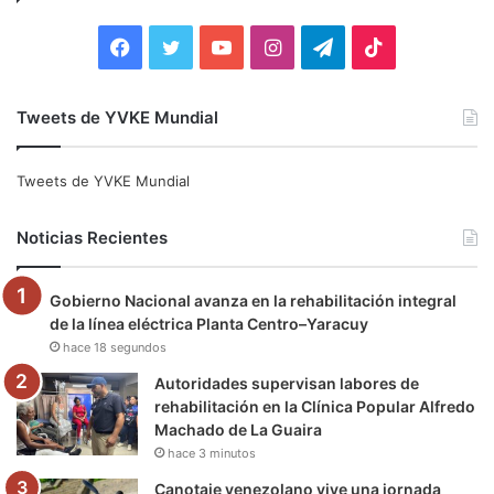
r
:
F
T
Y
I
T
T
a
w
o
n
e
i
Tweets de YVKE Mundial
c
i
u
s
l
k
e
t
T
t
e
T
Tweets de YVKE Mundial
b
t
u
a
g
o
Noticias Recientes
o
e
b
g
r
k
Gobierno Nacional avanza en la rehabilitación integral
o
r
e
r
a
de la línea eléctrica Planta Centro–Yaracuy
hace 18 segundos
k
a
m
Autoridades supervisan labores de
m
rehabilitación en la Clínica Popular Alfredo
Machado de La Guaira
hace 3 minutos
Canotaje venezolano vive una jornada