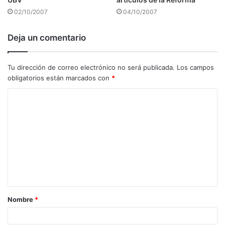
02/10/2007
04/10/2007
Deja un comentario
Tu dirección de correo electrónico no será publicada.
Los campos
obligatorios están marcados con
*
C
o
m
e
n
t
a
Nombre
*
r
i