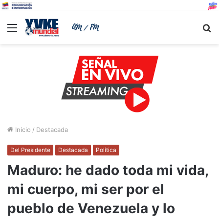
Menu
B
Inicio
/
Destacada
Del Presidente
Destacada
Política
Maduro: he dado toda mi vida,
mi cuerpo, mi ser por el
pueblo de Venezuela y lo