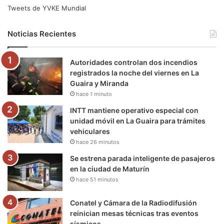
e
t
T
t
e
T
Tweets de YVKE Mundial
b
t
u
a
g
o
Noticias Recientes
o
e
b
g
r
k
Autoridades controlan dos incendios
o
r
e
r
a
registrados la noche del viernes en La
Guaira y Miranda
k
a
m
hace 1 minuto
m
INTT mantiene operativo especial con
unidad móvil en La Guaira para trámites
vehiculares
hace 26 minutos
Se estrena parada inteligente de pasajeros
en la ciudad de Maturín
hace 51 minutos
Conatel y Cámara de la Radiodifusión
reinician mesas técnicas tras eventos
sísmicos