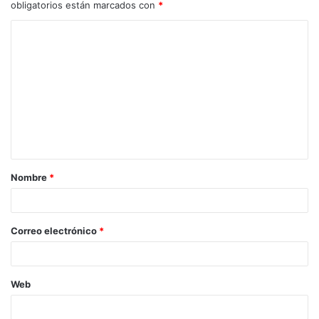
obligatorios están marcados con
*
C
o
m
e
n
t
a
Nombre
*
r
i
o
Correo electrónico
*
*
Web