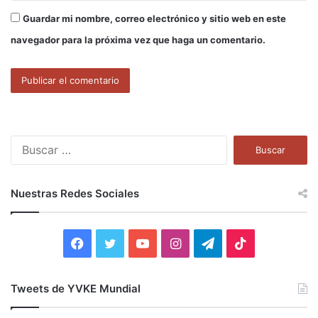
Guardar mi nombre, correo electrónico y sitio web en este
navegador para la próxima vez que haga un comentario.
B
u
s
c
Nuestras Redes Sociales
a
r
:
F
T
Y
I
T
T
a
w
o
n
e
i
Tweets de YVKE Mundial
c
i
u
s
l
k