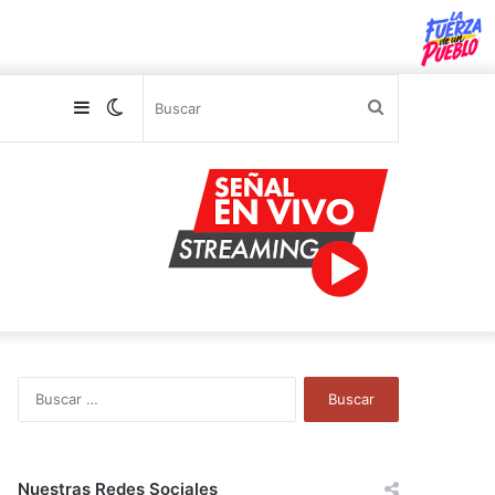
Sidebar
Switch
Buscar
skin
B
u
s
c
a
Nuestras Redes Sociales