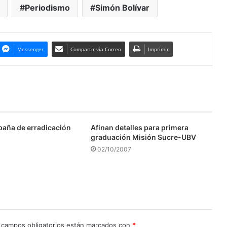
Periodismo
Simón Bolívar
Messenger
Compartir via Correo
Imprimir
aña de erradicación
Afinan detalles para primera
graduación Misión Sucre-UBV
02/10/2007
 campos obligatorios están marcados con
*