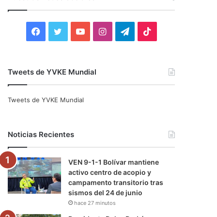
r
:
F
T
Y
I
T
T
a
w
o
n
e
i
c
i
u
s
l
k
Tweets de YVKE Mundial
e
t
T
t
e
T
Tweets de YVKE Mundial
b
t
u
a
g
o
o
e
b
g
r
k
Noticias Recientes
o
r
e
r
a
VEN 9-1-1 Bolívar mantiene
k
a
m
activo centro de acopio y
campamento transitorio tras
m
sismos del 24 de junio
hace 27 minutos