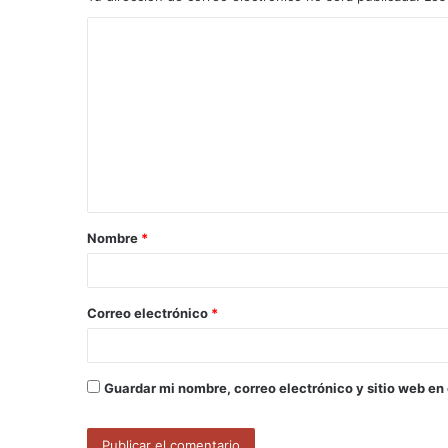
C
o
m
e
n
t
a
Nombre
*
r
i
o
Correo electrónico
*
*
Guardar mi nombre, correo electrónico y sitio web en