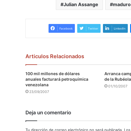
Julian Assange
maduro
Facebook
Twitter
LinkedIn
Articulos Relacionados
100 mil millones de dólares
Arranca camp
anuales facturará petroquímica
de la Rubéola
venezolana
01/10/2007
23/09/2007
Deja un comentario
Tu dirección de correo electrónico no será publicada.
Los