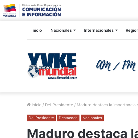
Inicio
Nacionales
Internacionales
Regio
Inicio
/
Del Presidente
/
Maduro destaca la importancia d
Del Presidente
Destacada
Nacionales
Maduro destaca la