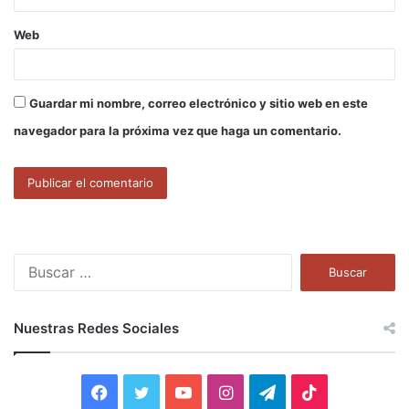
Web
Guardar mi nombre, correo electrónico y sitio web en este
navegador para la próxima vez que haga un comentario.
B
u
s
c
Nuestras Redes Sociales
a
r
:
F
T
Y
I
T
T