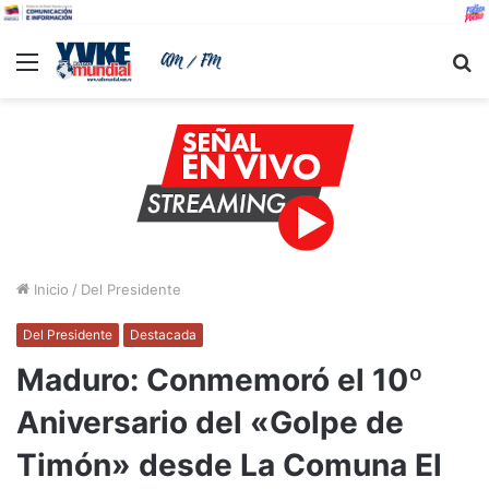
Menu
B
Inicio
/
Del Presidente
Del Presidente
Destacada
Maduro: Conmemoró el 10º
Aniversario del «Golpe de
Timón» desde La Comuna El