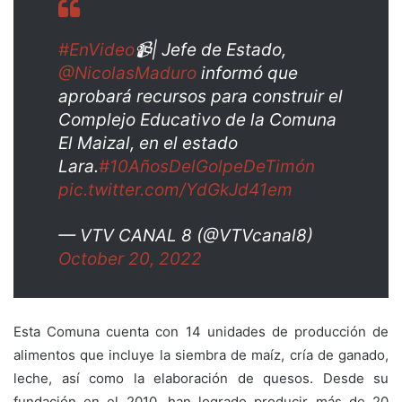
#EnVideo
📹| Jefe de Estado,
@NicolasMaduro
informó que
aprobará recursos para construir el
Complejo Educativo de la Comuna
El Maizal, en el estado
Lara.
#10AñosDelGolpeDeTimón
pic.twitter.com/YdGkJd41em
— VTV CANAL 8 (@VTVcanal8)
October 20, 2022
Esta Comuna cuenta con 14 unidades de producción de
alimentos que incluye la siembra de maíz, cría de ganado,
leche, así como la elaboración de quesos. Desde su
fundación en el 2010, han logrado producir más de 20