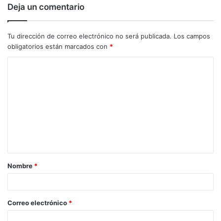
Deja un comentario
Tu dirección de correo electrónico no será publicada.
Los campos
obligatorios están marcados con
*
C
o
m
e
n
t
a
Nombre
*
r
i
o
Correo electrónico
*
*