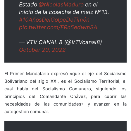
Estado
@NicolasMaduro
en el
inicio de la cosecha de maíz Nº13.
#10AñosDelGolpeDeTimón
pic.twitter.com/ERn5edwmSA
— VTV CANAL 8 (@VTVcanal8)
October 20, 2022
El Primer Mandatario expres
ó «que el eje del Socialismo
Bolivariano del siglo XXI, es el Socialismo Territorial, el
cual habla del Socialismo Comunero, siguiendo los
principios del Comandante Chávez, para cubrir las
necesidades de las comunidades» y avanzar en la
autogestión comunal.