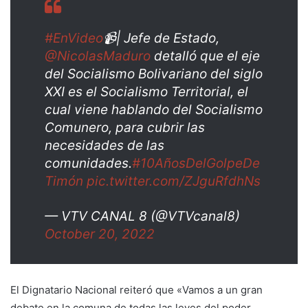
#EnVideo
📹| Jefe de Estado,
@NicolasMaduro
detalló que el eje
del Socialismo Bolivariano del siglo
XXI es el Socialismo Territorial, el
cual viene hablando del Socialismo
Comunero, para cubrir las
necesidades de las
comunidades.
#10AñosDelGolpeDe
Timón
pic.twitter.com/ZJguRfdhNs
— VTV CANAL 8 (@VTVcanal8)
October 20, 2022
El Dignatario Nacional reiteró que
«Vamos a un gran
debate en la comuna de todas las leyes del poder