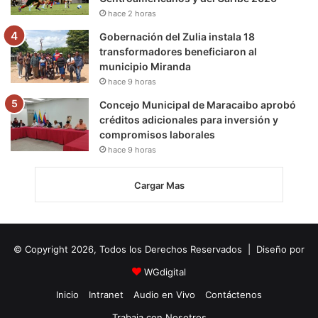
hace 2 horas
Gobernación del Zulia instala 18
transformadores beneficiaron al
municipio Miranda
hace 9 horas
Concejo Municipal de Maracaibo aprobó
créditos adicionales para inversión y
compromisos laborales
hace 9 horas
Cargar Mas
© Copyright 2026, Todos los Derechos Reservados | Diseño por
WGdigital
Inicio
Intranet
Audio en Vivo
Contáctenos
Trabaja con Nosotros