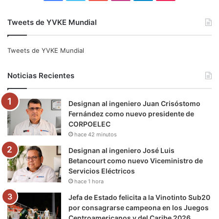
a
w
o
n
e
i
Tweets de YVKE Mundial
c
i
u
s
l
k
e
t
T
t
e
T
Tweets de YVKE Mundial
b
t
u
a
g
o
Noticias Recientes
o
e
b
g
r
k
Designan al ingeniero Juan Crisóstomo
o
r
e
r
a
Fernández como nuevo presidente de
CORPOELEC
k
a
m
hace 42 minutos
m
Designan al ingeniero José Luis
Betancourt como nuevo Viceministro de
Servicios Eléctricos
hace 1 hora
Jefa de Estado felicita a la Vinotinto Sub20
por consagrarse campeona en los Juegos
Centroamericanos y del Caribe 2026