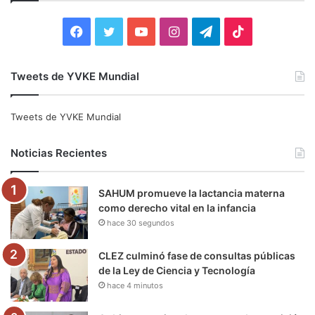
r
:
F
T
Y
I
T
T
a
w
o
n
e
i
Tweets de YVKE Mundial
c
i
u
s
l
k
e
t
T
t
e
T
Tweets de YVKE Mundial
b
t
u
a
g
o
Noticias Recientes
o
e
b
g
r
k
SAHUM promueve la lactancia materna
o
r
e
r
a
como derecho vital en la infancia
hace 30 segundos
k
a
m
m
CLEZ culminó fase de consultas públicas
de la Ley de Ciencia y Tecnología
hace 4 minutos