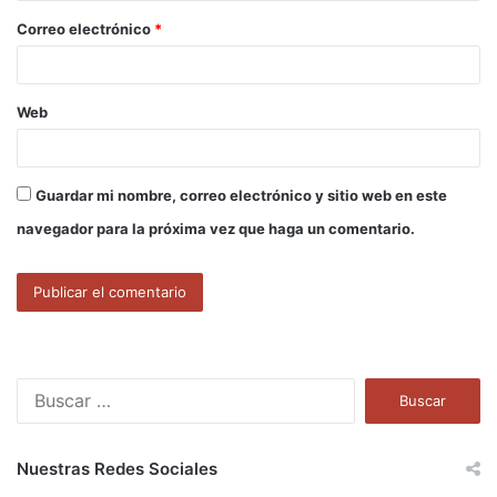
o
Correo electrónico
*
*
Web
Guardar mi nombre, correo electrónico y sitio web en este
navegador para la próxima vez que haga un comentario.
B
u
s
c
Nuestras Redes Sociales
a