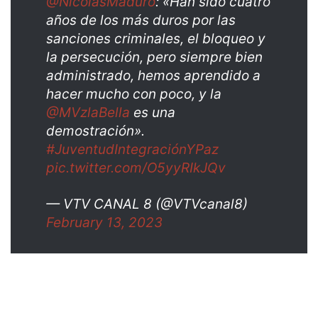
@NicolasMaduro
: «Han sido cuatro
años de los más duros por las
sanciones criminales, el bloqueo y
la persecución, pero siempre bien
administrado, hemos aprendido a
hacer mucho con poco, y la
@MVzlaBella
es una
demostración».
#JuventudIntegraciónYPaz
pic.twitter.com/O5yyRIkJQv
— VTV CANAL 8 (@VTVcanal8)
February 13, 2023