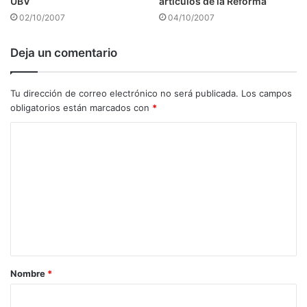
UBV
artículos de la Reforma
02/10/2007
04/10/2007
Deja un comentario
Tu dirección de correo electrónico no será publicada.
Los campos
obligatorios están marcados con
*
C
o
m
e
n
t
a
Nombre
*
r
i