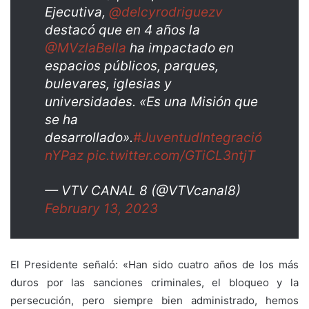
Ejecutiva,
@delcyrodriguezv
destacó que en 4 años la
@MVzlaBella
ha impactado en
espacios públicos, parques,
bulevares, iglesias y
universidades. «Es una Misión que
se ha
desarrollado».
#JuventudIntegració
nYPaz
pic.twitter.com/GTiCL3ntjT
— VTV CANAL 8 (@VTVcanal8)
February 13, 2023
El Presidente
señaló:
«Han sido cuatro años de los más
duros por las sanciones criminales, el bloqueo y la
persecución, pero siempre bien administrado, hemos