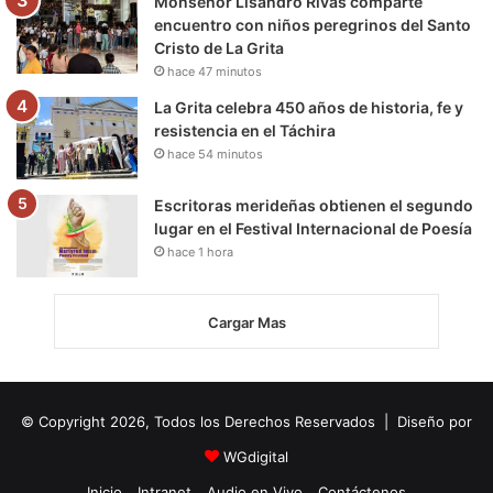
Monseñor Lisandro Rivas comparte
encuentro con niños peregrinos del Santo
Cristo de La Grita
hace 47 minutos
La Grita celebra 450 años de historia, fe y
resistencia en el Táchira
hace 54 minutos
Escritoras merideñas obtienen el segundo
lugar en el Festival Internacional de Poesía
hace 1 hora
Cargar Mas
© Copyright 2026, Todos los Derechos Reservados | Diseño por
WGdigital
Inicio
Intranet
Audio en Vivo
Contáctenos