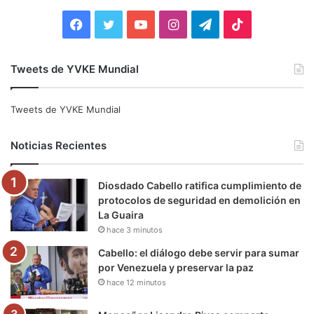
:
F
T
Y
I
T
T
a
w
o
n
e
i
Tweets de YVKE Mundial
c
i
u
s
l
k
e
t
T
t
e
T
Tweets de YVKE Mundial
b
t
u
a
g
o
Noticias Recientes
o
e
b
g
r
k
Diosdado Cabello ratifica cumplimiento de
o
r
e
r
a
protocolos de seguridad en demolición en
La Guaira
k
a
m
hace 3 minutos
m
Cabello: el diálogo debe servir para sumar
por Venezuela y preservar la paz
hace 12 minutos