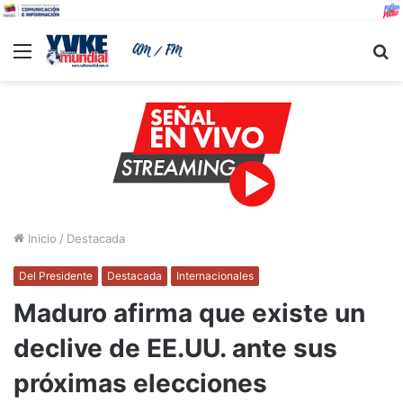
Menu
B
Inicio
/
Destacada
Del Presidente
Destacada
Internacionales
Maduro afirma que existe un
declive de EE.UU. ante sus
próximas elecciones