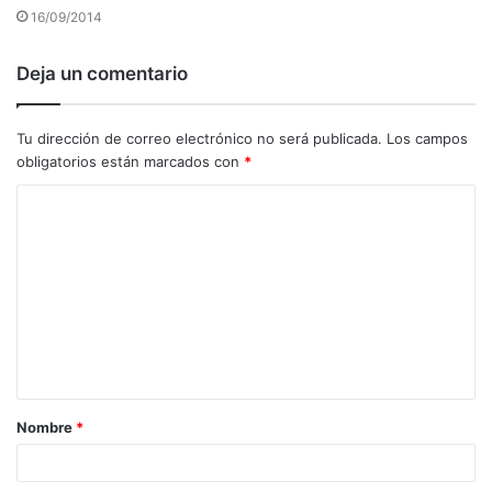
16/09/2014
Deja un comentario
Tu dirección de correo electrónico no será publicada.
Los campos
obligatorios están marcados con
*
C
o
m
e
n
t
a
Nombre
*
r
i