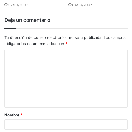
02/10/2007
04/10/2007
Deja un comentario
Tu dirección de correo electrónico no será publicada.
Los campos
obligatorios están marcados con
*
C
o
m
e
n
t
a
Nombre
*
r
i