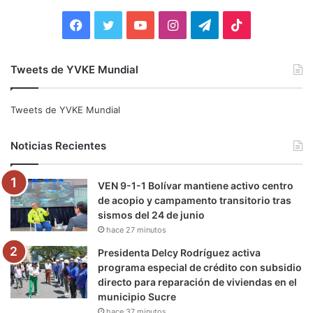
:
F
T
Y
I
T
T
a
w
o
n
e
i
Tweets de YVKE Mundial
c
i
u
s
l
k
e
t
T
t
e
T
Tweets de YVKE Mundial
b
t
u
a
g
o
Noticias Recientes
o
e
b
g
r
k
VEN 9-1-1 Bolívar mantiene activo centro
o
r
e
r
a
de acopio y campamento transitorio tras
sismos del 24 de junio
k
a
m
hace 27 minutos
m
Presidenta Delcy Rodríguez activa
programa especial de crédito con subsidio
directo para reparación de viviendas en el
municipio Sucre
hace 37 minutos