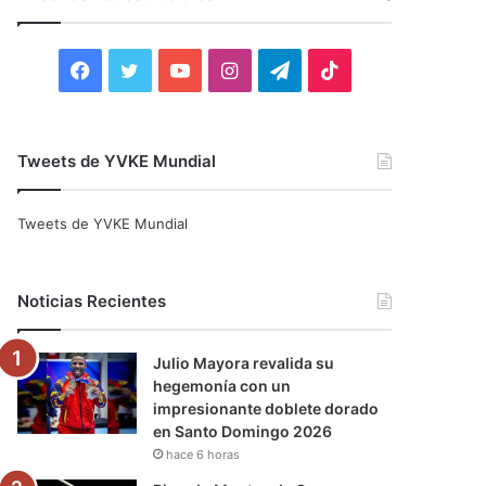
r
:
F
T
Y
I
T
T
a
w
o
n
e
i
c
i
u
s
l
k
Tweets de YVKE Mundial
e
t
T
t
e
T
Tweets de YVKE Mundial
b
t
u
a
g
o
o
e
b
g
r
k
Noticias Recientes
o
r
e
r
a
Julio Mayora revalida su
k
a
m
hegemonía con un
impresionante doblete dorado
m
en Santo Domingo 2026
hace 6 horas