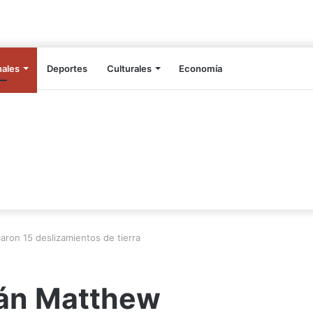
nales
Deportes
Culturales
Economía
ron 15 deslizamientos de tierra
cán Matthew