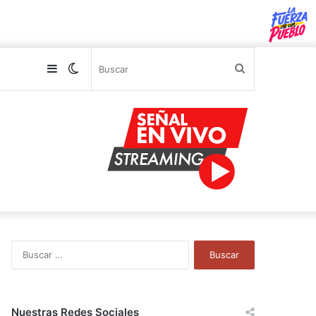
Sidebar
Switch
Buscar
skin
B
u
s
c
a
Nuestras Redes Sociales