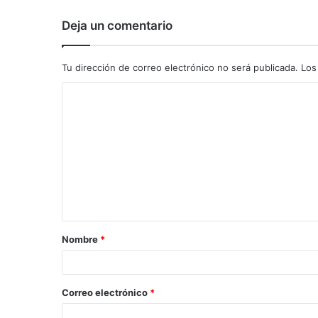
Deja un comentario
Tu dirección de correo electrónico no será publicada.
Los
C
o
m
e
n
t
a
Nombre
*
r
i
o
Correo electrónico
*
*