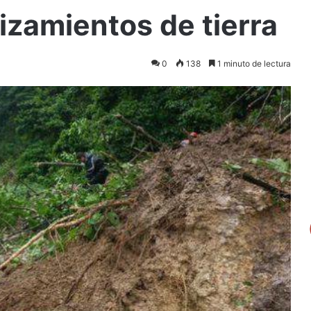
izamientos de tierra
0
138
1 minuto de lectura