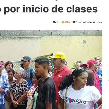
por inicio de clases
0
699
1 minuto de lectura