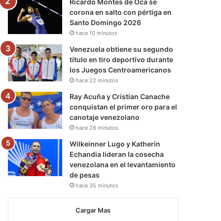
Ricardo Montes de Oca se
corona en salto con pértiga en
Santo Domingo 2026
hace 10 minutos
Venezuela obtiene su segundo
título en tiro deportivo durante
los Juegos Centroamericanos
hace 22 minutos
Ray Acuña y Cristian Canache
conquistan el primer oro para el
canotaje venezolano
hace 28 minutos
Wilkeinner Lugo y Katherin
Echandia lideran la cosecha
venezolana en el levantamiento
de pesas
hace 35 minutos
Cargar Mas