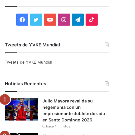
r
:
F
T
Y
I
T
T
a
w
o
n
e
i
c
i
u
s
l
k
Tweets de YVKE Mundial
e
t
T
t
e
T
Tweets de YVKE Mundial
b
t
u
a
g
o
o
e
b
g
r
k
Noticias Recientes
o
r
e
r
a
Julio Mayora revalida su
k
a
m
hegemonía con un
impresionante doblete dorado
m
en Santo Domingo 2026
hace 4 minutos