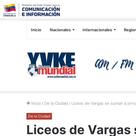
Inicio
Nacionales
Internacionales
Regio
Inicio
/
De la Ciudad
/
Liceos de Vargas se suman a jorn
De la Ciudad
Liceos de Vargas