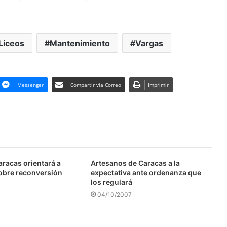
Liceos
Mantenimiento
Vargas
Messenger
Compartir via Correo
Imprimir
aracas orientará a
Artesanos de Caracas a la
obre reconversión
expectativa ante ordenanza que
los regulará
04/10/2007