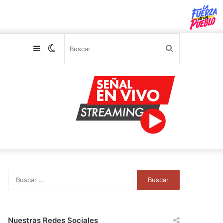
Sidebar
Switch
Buscar
skin
B
u
s
c
a
Nuestras Redes Sociales