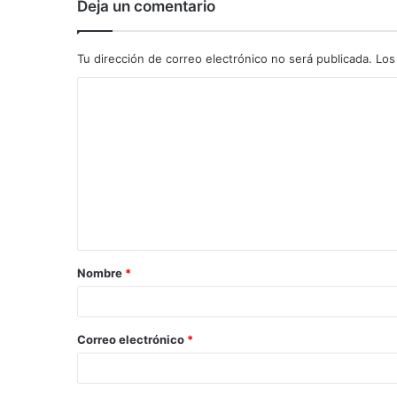
Deja un comentario
Tu dirección de correo electrónico no será publicada.
Los
C
o
m
e
n
t
a
Nombre
*
r
i
o
Correo electrónico
*
*