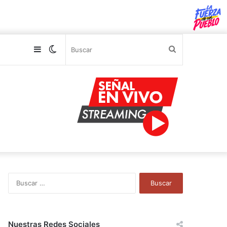
Sidebar
Switch
Buscar
skin
B
u
s
c
a
Nuestras Redes Sociales