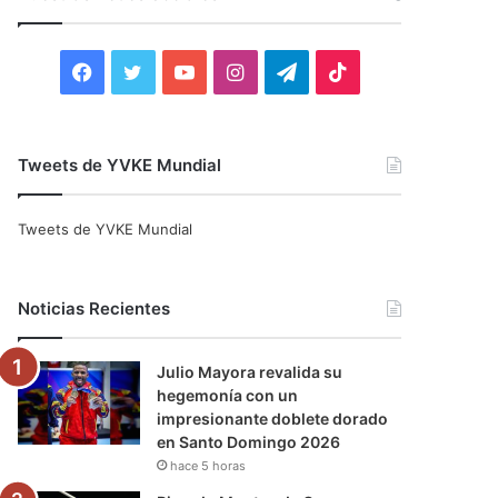
r
:
F
T
Y
I
T
T
a
w
o
n
e
i
c
i
u
s
l
k
Tweets de YVKE Mundial
e
t
T
t
e
T
Tweets de YVKE Mundial
b
t
u
a
g
o
o
e
b
g
r
k
Noticias Recientes
o
r
e
r
a
Julio Mayora revalida su
k
a
m
hegemonía con un
impresionante doblete dorado
m
en Santo Domingo 2026
hace 5 horas