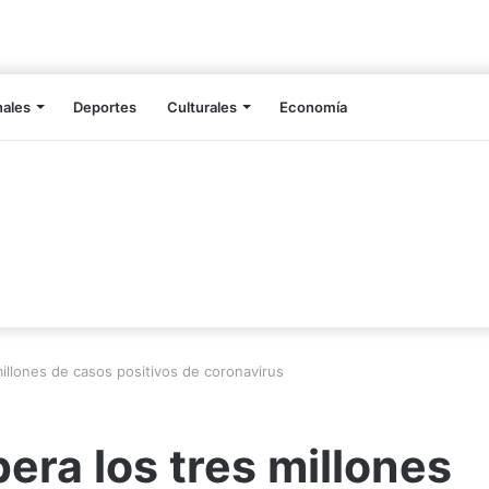
nales
Deportes
Culturales
Economía
millones de casos positivos de coronavirus
era los tres millones