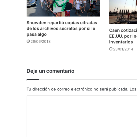
Snowden repartió copias cifradas
de los archivos secretos por si le
Caen cotizaci
pasa algo
EE.UU. por i
inventarios
26/06/2013
23/01/2014
Deja un comentario
Tu dirección de correo electrónico no será publicada.
Los
C
o
m
e
n