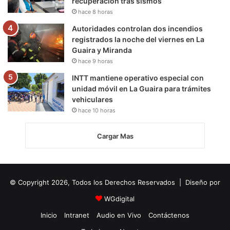
recuperación tras sismos
hace 8 horas
Autoridades controlan dos incendios
registrados la noche del viernes en La
Guaira y Miranda
hace 9 horas
INTT mantiene operativo especial con
unidad móvil en La Guaira para trámites
vehiculares
hace 10 horas
Cargar Mas
© Copyright 2026, Todos los Derechos Reservados | Diseño por
WGdigital
Inicio
Intranet
Audio en Vivo
Contáctenos