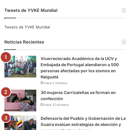
a
w
o
n
e
i
Tweets de YVKE Mundial
c
i
u
s
l
k
e
t
T
t
e
T
Tweets de YVKE Mundial
b
t
u
a
g
o
Noticias Recientes
o
e
b
g
r
k
Vicerrectorado Académico de la UCV y
o
r
e
r
a
Embajada de Portugal atendieron a 500
personas afectadas por los sismos en
k
a
m
Naiguatá
hace 2 minutos
m
30 mujeres Carrizaleñas se forman en
confección
hace 31 minutos
Defensoría del Pueblo y Gobernación de La
Guaira evalúan estrategias de atención y