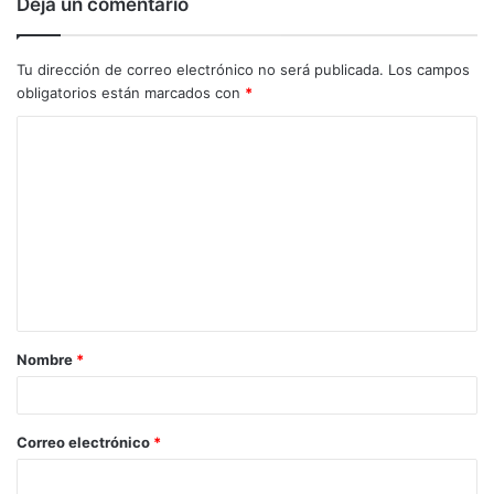
Deja un comentario
Tu dirección de correo electrónico no será publicada.
Los campos
obligatorios están marcados con
*
C
o
m
e
n
t
a
Nombre
*
r
i
o
Correo electrónico
*
*