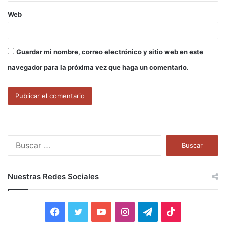
Web
Guardar mi nombre, correo electrónico y sitio web en este
navegador para la próxima vez que haga un comentario.
B
u
s
c
Nuestras Redes Sociales
a
r
:
F
T
Y
I
T
T