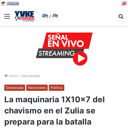
Menu
B
Inicio
/
Destacada
Destacada
Nacionales
Política
La maquinaria 1X10x7 del
chavismo en el Zulia se
prepara para la batalla