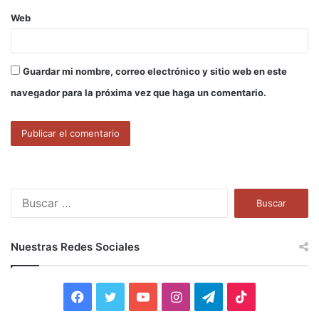
Web
Guardar mi nombre, correo electrónico y sitio web en este
navegador para la próxima vez que haga un comentario.
B
u
s
c
Nuestras Redes Sociales
a
r
:
F
T
Y
I
T
T