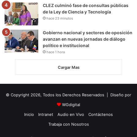
CLEZ culminó fase de consultas públicas
de la Ley de Ciencia y Tecnología
hace 23 minutos
Gobierno nacional y sectores de oposición
avanzan en nuevas jornadas de diálogo
político e institucional
hace 1 hora
Cargar Mas
© Copyright 2026, Todos los Derechos Reservados | Diseño por
WGdigital
Inicio
Intranet
Audio en Vivo
Contáctenos
Trabaja con Nosotros