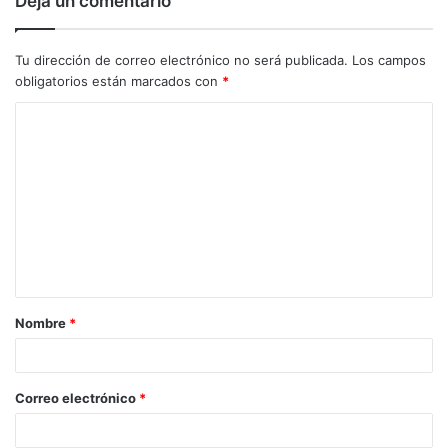
Deja un comentario
Tu dirección de correo electrónico no será publicada.
Los campos
obligatorios están marcados con
*
C
o
m
e
n
t
a
Nombre
*
r
i
o
Correo electrónico
*
*