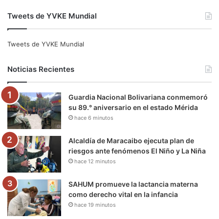
a
w
o
n
e
i
Tweets de YVKE Mundial
c
i
u
s
l
k
e
t
T
t
e
T
Tweets de YVKE Mundial
b
t
u
a
g
o
Noticias Recientes
o
e
b
g
r
k
Guardia Nacional Bolivariana conmemoró
o
r
e
r
a
su 89.° aniversario en el estado Mérida
hace 6 minutos
k
a
m
m
Alcaldía de Maracaibo ejecuta plan de
riesgos ante fenómenos El Niño y La Niña
hace 12 minutos
SAHUM promueve la lactancia materna
como derecho vital en la infancia
hace 19 minutos