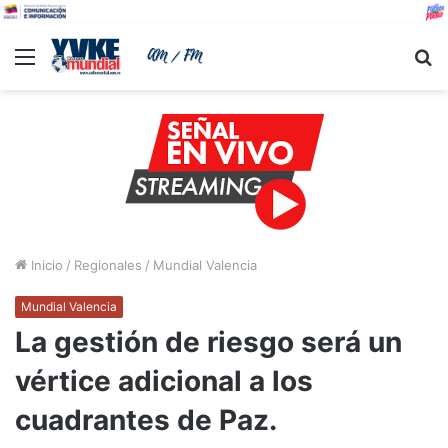
Menu
B
Inicio
/
Regionales
/
Mundial Valencia
Mundial Valencia
La gestión de riesgo será un
vértice adicional a los
cuadrantes de Paz.