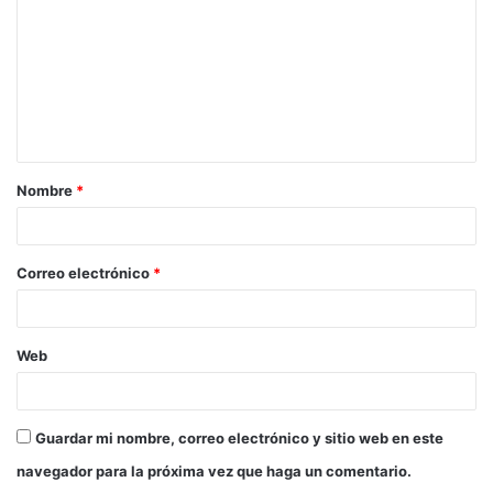
m
e
n
t
a
Nombre
*
r
i
o
Correo electrónico
*
*
Web
Guardar mi nombre, correo electrónico y sitio web en este
navegador para la próxima vez que haga un comentario.