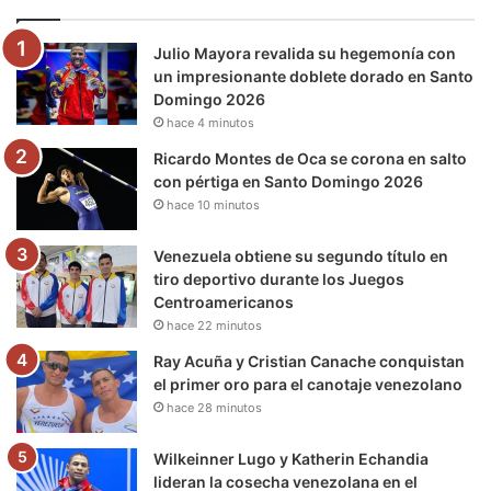
o
e
b
g
r
k
Julio Mayora revalida su hegemonía con
o
r
e
r
a
un impresionante doblete dorado en Santo
Domingo 2026
k
a
m
hace 4 minutos
m
Ricardo Montes de Oca se corona en salto
con pértiga en Santo Domingo 2026
hace 10 minutos
Venezuela obtiene su segundo título en
tiro deportivo durante los Juegos
Centroamericanos
hace 22 minutos
Ray Acuña y Cristian Canache conquistan
el primer oro para el canotaje venezolano
hace 28 minutos
Wilkeinner Lugo y Katherin Echandia
lideran la cosecha venezolana en el