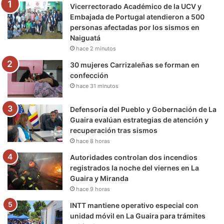
Vicerrectorado Académico de la UCV y
o
r
e
r
a
Embajada de Portugal atendieron a 500
personas afectadas por los sismos en
k
a
m
Naiguatá
hace 2 minutos
m
30 mujeres Carrizaleñas se forman en
confección
hace 31 minutos
Defensoría del Pueblo y Gobernación de La
Guaira evalúan estrategias de atención y
recuperación tras sismos
hace 8 horas
Autoridades controlan dos incendios
registrados la noche del viernes en La
Guaira y Miranda
hace 9 horas
INTT mantiene operativo especial con
unidad móvil en La Guaira para trámites