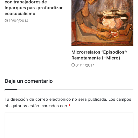
con trabajadores de
Inparques para profundizar
ecosocialismo
19/09/2014
Microrrelatos “Episodios”:
Remotamente (+Micro)
01/11/2014
Deja un comentario
Tu dirección de correo electrónico no será publicada.
Los campos
obligatorios están marcados con
*
C
o
m