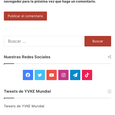
navegador para la próxima vez que haga un comentario.
B
u
s
c
Nuestras Redes Sociales
a
r
:
F
T
Y
I
T
T
a
w
o
n
e
i
Tweets de YVKE Mundial
c
i
u
s
l
k
e
t
T
t
e
T
Tweets de YVKE Mundial