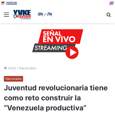
Menu
B
Inicio
/
Nacionales
Nacionales
Juventud revolucionaria tiene
como reto construir la
“Venezuela productiva”