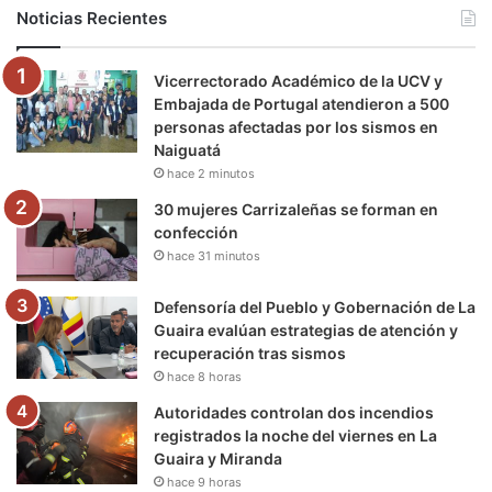
b
t
u
a
g
o
Noticias Recientes
o
e
b
g
r
k
Vicerrectorado Académico de la UCV y
o
r
e
r
a
Embajada de Portugal atendieron a 500
personas afectadas por los sismos en
k
a
m
Naiguatá
hace 2 minutos
m
30 mujeres Carrizaleñas se forman en
confección
hace 31 minutos
Defensoría del Pueblo y Gobernación de La
Guaira evalúan estrategias de atención y
recuperación tras sismos
hace 8 horas
Autoridades controlan dos incendios
registrados la noche del viernes en La
Guaira y Miranda
hace 9 horas