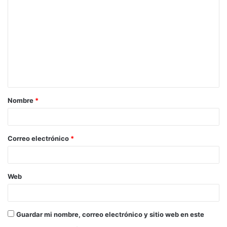
o
m
e
n
t
a
Nombre
*
r
i
o
Correo electrónico
*
*
Web
Guardar mi nombre, correo electrónico y sitio web en este