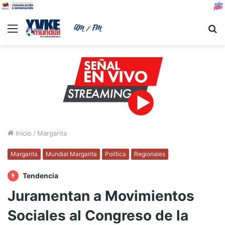
Menu
B
Inicio
/
Margarita
Margarita
Mundial Margarita
Política
Regionales
Tendencia
Juramentan a Movimientos
Sociales al Congreso de la