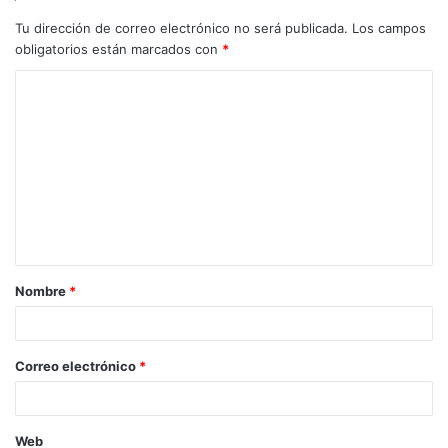
Tu dirección de correo electrónico no será publicada.
Los campos
obligatorios están marcados con
*
C
o
m
e
n
t
a
Nombre
*
r
i
o
Correo electrónico
*
*
Web