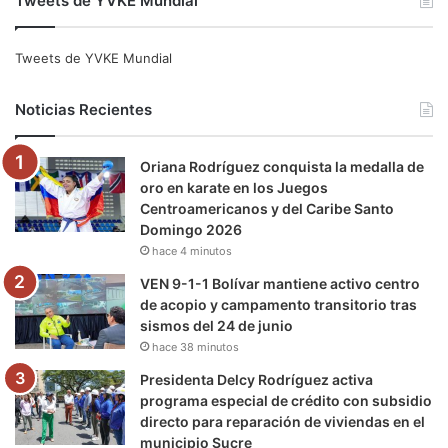
Tweets de YVKE Mundial
c
i
u
s
l
k
e
t
T
t
e
T
Tweets de YVKE Mundial
b
t
u
a
g
o
Noticias Recientes
o
e
b
g
r
k
Oriana Rodríguez conquista la medalla de
o
r
e
r
a
oro en karate en los Juegos
Centroamericanos y del Caribe Santo
k
a
m
Domingo 2026
hace 4 minutos
m
VEN 9-1-1 Bolívar mantiene activo centro
de acopio y campamento transitorio tras
sismos del 24 de junio
hace 38 minutos
Presidenta Delcy Rodríguez activa
programa especial de crédito con subsidio
directo para reparación de viviendas en el
municipio Sucre