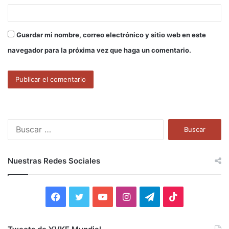
Guardar mi nombre, correo electrónico y sitio web en este
navegador para la próxima vez que haga un comentario.
B
u
s
c
Nuestras Redes Sociales
a
r
:
F
T
Y
I
T
T
a
w
o
n
e
i