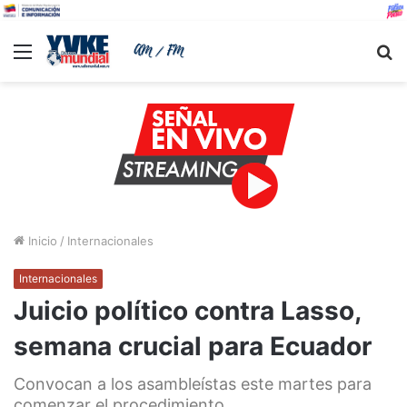
Menu
B
Inicio
/
Internacionales
Internacionales
Juicio político contra Lasso,
semana crucial para Ecuador
Convocan a los asambleístas este martes para
comenzar el procedimiento