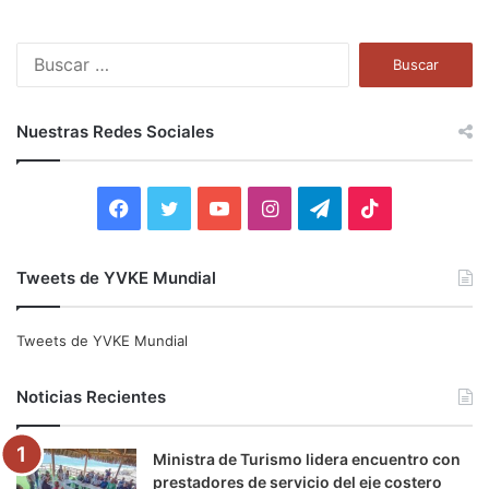
B
u
s
c
Nuestras Redes Sociales
a
r
:
F
T
Y
I
T
T
a
w
o
n
e
i
Tweets de YVKE Mundial
c
i
u
s
l
k
e
t
T
t
e
T
Tweets de YVKE Mundial
b
t
u
a
g
o
Noticias Recientes
o
e
b
g
r
k
Ministra de Turismo lidera encuentro con
o
r
e
r
a
prestadores de servicio del eje costero