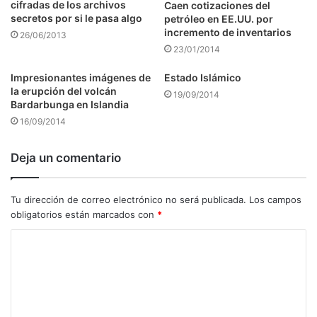
cifradas de los archivos
Caen cotizaciones del
secretos por si le pasa algo
petróleo en EE.UU. por
incremento de inventarios
26/06/2013
23/01/2014
Impresionantes imágenes de
Estado Islámico
la erupción del volcán
19/09/2014
Bardarbunga en Islandia
16/09/2014
Deja un comentario
Tu dirección de correo electrónico no será publicada.
Los campos
obligatorios están marcados con
*
C
o
m
e