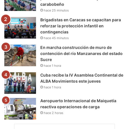
carabobeño
k
a
m
hace 25 minutos
m
Brigadistas en Caracas se capacitan para
reforzar la protección infantil en
contingencias
hace 45 minutos
En marcha construcción de muro de
contención del río Manzanares del estado
Sucre
hace 1 hora
Cuba recibe la IV Asamblea Continental de
ALBA Movimientos este jueves
hace 1 hora
Aeropuerto Internacional de Maiquetía
reactiva operaciones de carga
hace 2 horas