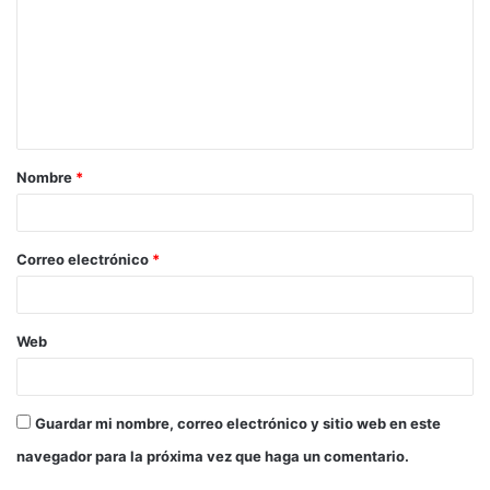
m
e
n
t
a
Nombre
*
r
i
o
Correo electrónico
*
*
Web
Guardar mi nombre, correo electrónico y sitio web en este
navegador para la próxima vez que haga un comentario.