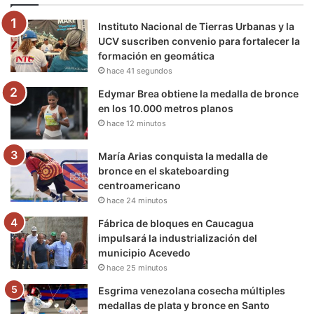
o
e
b
g
r
k
Instituto Nacional de Tierras Urbanas y la
o
r
e
r
a
UCV suscriben convenio para fortalecer la
formación en geomática
k
a
m
hace 41 segundos
m
Edymar Brea obtiene la medalla de bronce
en los 10.000 metros planos
hace 12 minutos
María Arias conquista la medalla de
bronce en el skateboarding
centroamericano
hace 24 minutos
Fábrica de bloques en Caucagua
impulsará la industrialización del
municipio Acevedo
hace 25 minutos
Esgrima venezolana cosecha múltiples
medallas de plata y bronce en Santo