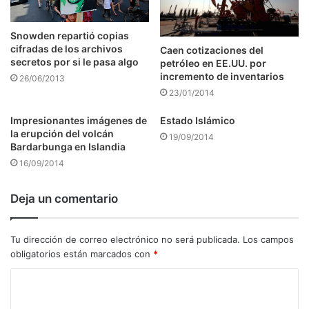
Snowden repartió copias
cifradas de los archivos
Caen cotizaciones del
secretos por si le pasa algo
petróleo en EE.UU. por
incremento de inventarios
26/06/2013
23/01/2014
Impresionantes imágenes de
Estado Islámico
la erupción del volcán
19/09/2014
Bardarbunga en Islandia
16/09/2014
Deja un comentario
Tu dirección de correo electrónico no será publicada.
Los campos
obligatorios están marcados con
*
C
o