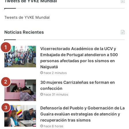
Tweets de YVKE Mundial
c
i
u
s
l
k
e
t
T
t
e
T
Tweets de YVKE Mundial
b
t
u
a
g
o
Noticias Recientes
o
e
b
g
r
k
Vicerrectorado Académico de la UCV y
o
r
e
r
a
Embajada de Portugal atendieron a 500
personas afectadas por los sismos en
k
a
m
Naiguatá
hace 2 minutos
m
30 mujeres Carrizaleñas se forman en
confección
hace 31 minutos
Defensoría del Pueblo y Gobernación de La
Guaira evalúan estrategias de atención y
recuperación tras sismos
hace 8 horas