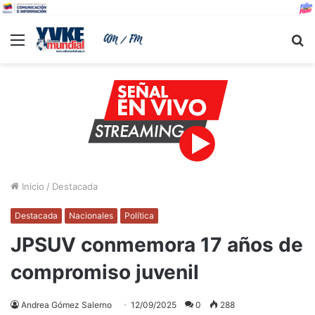
Menu
B
Inicio
/
Destacada
Destacada
Nacionales
Política
JPSUV conmemora 17 años de
compromiso juvenil
Andrea Gómez Salerno
12/09/2025
0
288