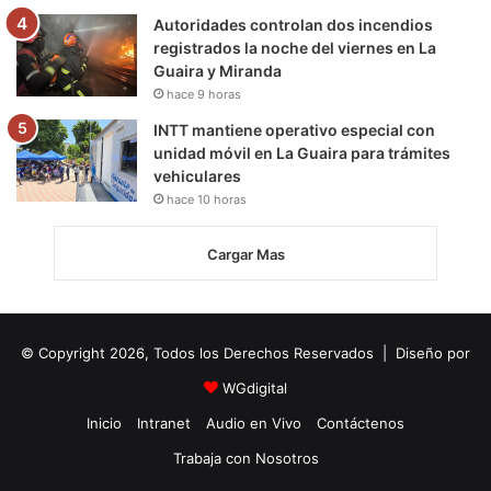
Autoridades controlan dos incendios
registrados la noche del viernes en La
Guaira y Miranda
hace 9 horas
INTT mantiene operativo especial con
unidad móvil en La Guaira para trámites
vehiculares
hace 10 horas
Cargar Mas
© Copyright 2026, Todos los Derechos Reservados | Diseño por
WGdigital
Inicio
Intranet
Audio en Vivo
Contáctenos
Trabaja con Nosotros