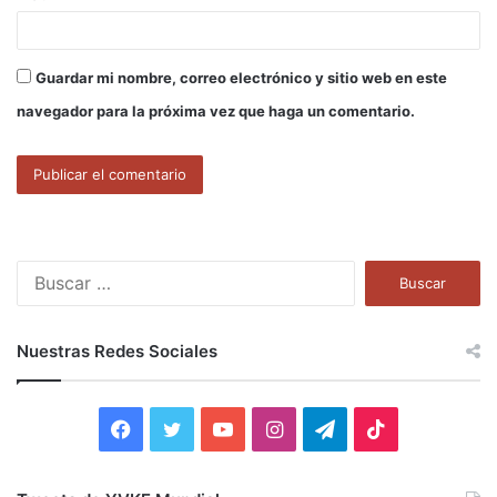
Guardar mi nombre, correo electrónico y sitio web en este
navegador para la próxima vez que haga un comentario.
B
u
s
c
Nuestras Redes Sociales
a
r
:
F
T
Y
I
T
T
a
w
o
n
e
i