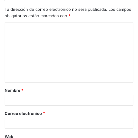
Tu dirección de correo electrónico no será publicada.
Los campos
obligatorios están marcados con
*
C
o
m
e
n
t
a
Nombre
*
r
i
o
Correo electrónico
*
*
Web