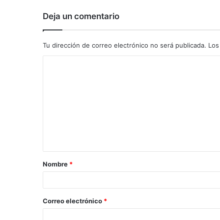
Deja un comentario
Tu dirección de correo electrónico no será publicada.
Los
C
o
m
e
n
t
a
Nombre
*
r
i
o
Correo electrónico
*
*