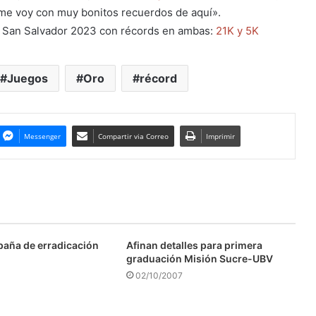
 me voy con muy bonitos recuerdos de aquí».
n San Salvador 2023 con récords en ambas:
21K y 5K
Juegos
Oro
récord
Messenger
Compartir via Correo
Imprimir
aña de erradicación
Afinan detalles para primera
graduación Misión Sucre-UBV
02/10/2007