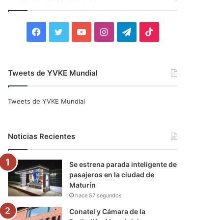
r
:
F
T
Y
I
T
T
a
w
o
n
e
i
c
i
u
s
l
k
Tweets de YVKE Mundial
e
t
T
t
e
T
Tweets de YVKE Mundial
b
t
u
a
g
o
o
e
b
g
r
k
Noticias Recientes
o
r
e
r
a
Se estrena parada inteligente de
k
a
m
pasajeros en la ciudad de
Maturín
m
hace 57 segundos
Conatel y Cámara de la