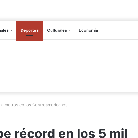
nales
Deportes
Culturales
Economía
mil metros en los Centroamericanos
e récord en los 5 mil