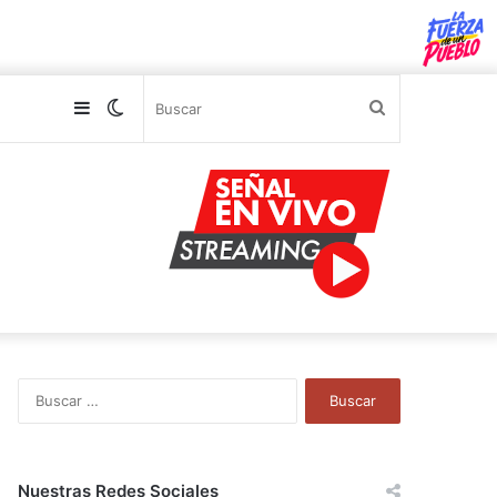
Sidebar
Switch
Buscar
skin
B
u
s
c
a
Nuestras Redes Sociales