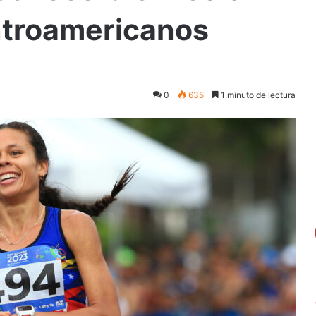
ntroamericanos
0
635
1 minuto de lectura