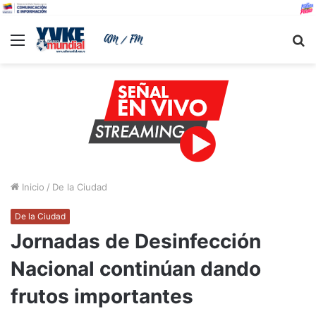
Menu
B
Inicio
/
De la Ciudad
De la Ciudad
Jornadas de Desinfección
Nacional continúan dando
frutos importantes