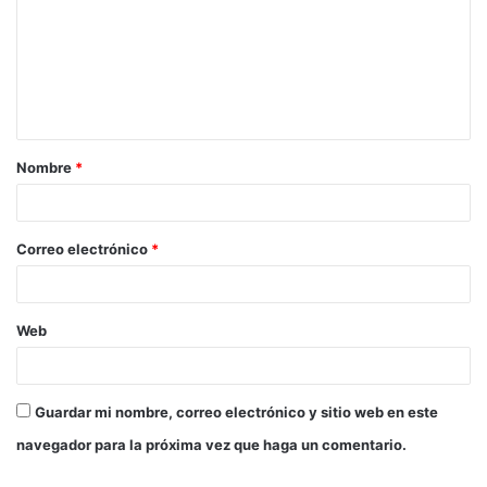
m
e
n
t
a
Nombre
*
r
i
o
Correo electrónico
*
*
Web
Guardar mi nombre, correo electrónico y sitio web en este
navegador para la próxima vez que haga un comentario.