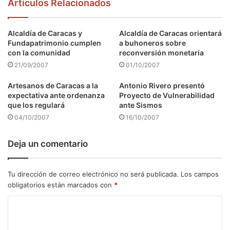
Articulos Relacionados
Alcaldía de Caracas y
Alcaldía de Caracas orientará
Fundapatrimonio cumplen
a buhoneros sobre
con la comunidad
reconversión monetaria
21/09/2007
01/10/2007
Artesanos de Caracas a la
Antonio Rivero presentó
expectativa ante ordenanza
Proyecto de Vulnerabilidad
que los regulará
ante Sismos
04/10/2007
16/10/2007
Deja un comentario
Tu dirección de correo electrónico no será publicada.
Los campos
obligatorios están marcados con
*
C
o