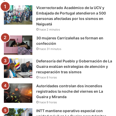
Vicerrectorado Académico de la UCV y
o
r
e
r
a
Embajada de Portugal atendieron a 500
personas afectadas por los sismos en
k
a
m
Naiguatá
hace 2 minutos
m
30 mujeres Carrizaleñas se forman en
confección
hace 31 minutos
Defensoría del Pueblo y Gobernación de La
Guaira evalúan estrategias de atención y
recuperación tras sismos
hace 8 horas
Autoridades controlan dos incendios
registrados la noche del viernes en La
Guaira y Miranda
hace 9 horas
INTT mantiene operativo especial con