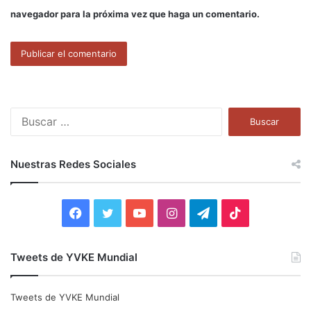
navegador para la próxima vez que haga un comentario.
B
u
s
c
Nuestras Redes Sociales
a
r
:
F
T
Y
I
T
T
a
w
o
n
e
i
Tweets de YVKE Mundial
c
i
u
s
l
k
e
t
T
t
e
T
Tweets de YVKE Mundial