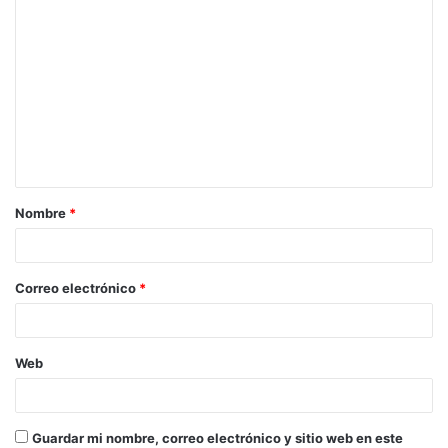
C
o
m
e
n
t
a
Nombre
*
r
i
o
Correo electrónico
*
*
Web
Guardar mi nombre, correo electrónico y sitio web en este