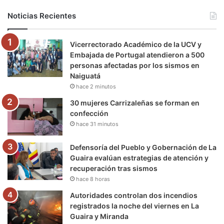
b
t
u
a
g
o
Noticias Recientes
o
e
b
g
r
k
Vicerrectorado Académico de la UCV y
o
r
e
r
a
Embajada de Portugal atendieron a 500
personas afectadas por los sismos en
k
a
m
Naiguatá
hace 2 minutos
m
30 mujeres Carrizaleñas se forman en
confección
hace 31 minutos
Defensoría del Pueblo y Gobernación de La
Guaira evalúan estrategias de atención y
recuperación tras sismos
hace 8 horas
Autoridades controlan dos incendios
registrados la noche del viernes en La
Guaira y Miranda