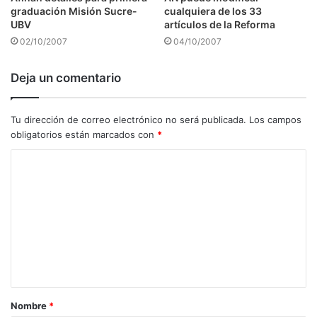
graduación Misión Sucre-
cualquiera de los 33
UBV
artículos de la Reforma
02/10/2007
04/10/2007
Deja un comentario
Tu dirección de correo electrónico no será publicada.
Los campos
obligatorios están marcados con
*
C
o
m
e
n
t
a
Nombre
*
r