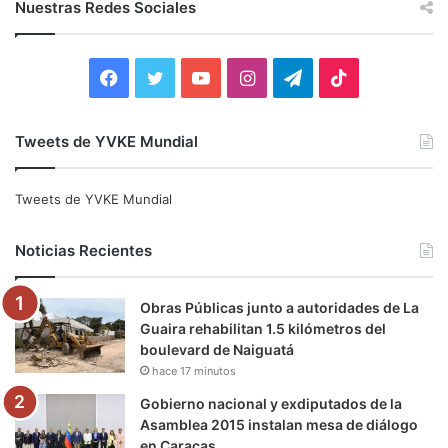
Nuestras Redes Sociales
a
r
:
F
T
Y
I
T
T
a
w
o
n
e
i
Tweets de YVKE Mundial
c
i
u
s
l
k
e
t
T
t
e
T
Tweets de YVKE Mundial
b
t
u
a
g
o
Noticias Recientes
o
e
b
g
r
k
Obras Públicas junto a autoridades de La
o
r
e
r
a
Guaira rehabilitan 1.5 kilómetros del
boulevard de Naiguatá
k
a
m
hace 17 minutos
m
Gobierno nacional y exdiputados de la
Asamblea 2015 instalan mesa de diálogo
en Caracas