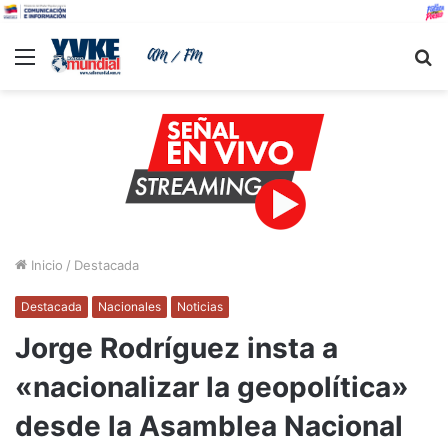
Menu
B
Inicio
/
Destacada
Destacada
Nacionales
Noticias
Jorge Rodríguez insta a
«nacionalizar la geopolítica»
desde la Asamblea Nacional