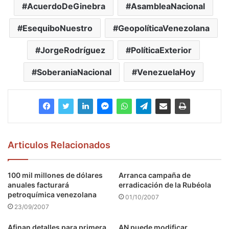
AcuerdoDeGinebra
AsambleaNacional
EsequiboNuestro
GeopolíticaVenezolana
JorgeRodríguez
PolíticaExterior
SoberaniaNacional
VenezuelaHoy
Articulos Relacionados
100 mil millones de dólares
Arranca campaña de
anuales facturará
erradicación de la Rubéola
petroquímica venezolana
01/10/2007
23/09/2007
Afinan detalles para primera
AN puede modificar