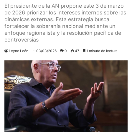
El presidente de la AN propone este 3 de marzo
de 2026 priorizar los intereses internos sobre las
dinámicas externas. Esta estrategia busca
fortalecer la soberanía nacional mediante un
enfoque regionalista y la resolución pacífica de
controversias
Leyne León
03/03/2026
0
47
1 minuto de lectura