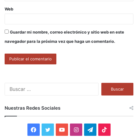
Web
Guardar mi nombre, correo electrónico y sitio web en este
navegador para la próxima vez que haga un comentario.
B
u
s
c
Nuestras Redes Sociales
a
r
:
F
T
Y
I
T
T