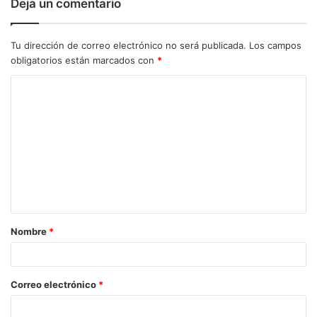
Deja un comentario
Tu dirección de correo electrónico no será publicada.
Los campos
obligatorios están marcados con
*
C
o
m
e
n
t
a
Nombre
*
r
i
o
Correo electrónico
*
*