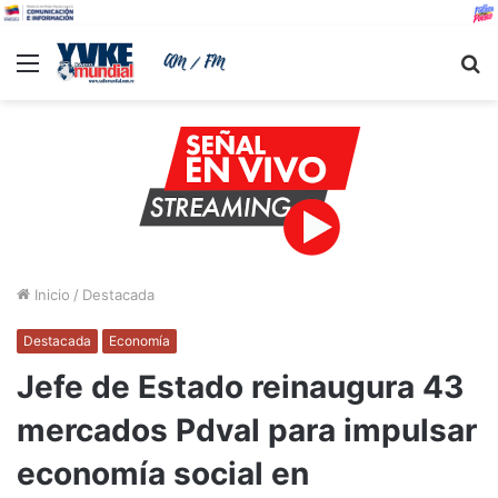
Menu
B
Inicio
/
Destacada
Destacada
Economía
Jefe de Estado reinaugura 43
mercados Pdval para impulsar
economía social en