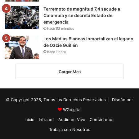
Terremoto de magnitud 7,4 sacude a
Colombia y se decreta Estado de
emergencia
hace 52 minutos
Los Medias Blancas inmortalizan el legado
de Ozzie Guillén
hace 1 hora
Cargar Mas
© Copyright 2026, Todos los Derechos Reservados | Diseño por
WGdigital
Inicio
Intranet
Audio en Vivo
Contáctenos
Trabaja con Nosotros