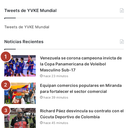
a
w
o
n
e
i
Tweets de YVKE Mundial
c
i
u
s
l
k
e
t
T
t
e
T
Tweets de YVKE Mundial
b
t
u
a
g
o
Noticias Recientes
o
e
b
g
r
k
Venezuela se corona campeona invicta de
o
r
e
r
a
la Copa Panamericana de Voleibol
Masculino Sub-17
k
a
m
hace 23 minutos
m
Equipan comercios populares en Miranda
para fortalecer el sector comercial
hace 39 minutos
Richard Páez desvincula su contrato con el
Cúcuta Deportivo de Colombia
hace 45 minutos