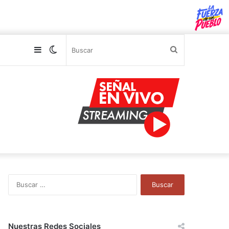
Sidebar
Switch
Buscar
skin
B
u
s
c
a
Nuestras Redes Sociales