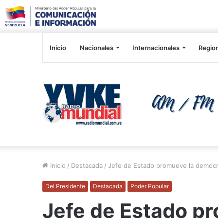
Inicio
Nacionales
Internacionales
Regio
Inicio
/
Destacada
/
Jefe de Estado promueve la democrac
Del Presidente
Destacada
Poder Popular
Jefe de Estado p