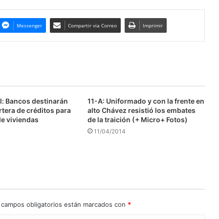
Messenger
Compartir via Correo
Imprimir
l: Bancos destinarán
11-A: Uniformado y con la frente en
tera de créditos para
alto Chávez resistió los embates
de viviendas
de la traición (+ Micro+ Fotos)
11/04/2014
 campos obligatorios están marcados con
*