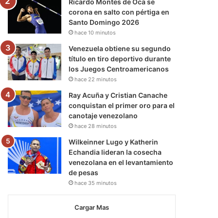
Ricardo Montes de Oca se
corona en salto con pértiga en
Santo Domingo 2026
hace 10 minutos
Venezuela obtiene su segundo
título en tiro deportivo durante
los Juegos Centroamericanos
hace 22 minutos
Ray Acuña y Cristian Canache
conquistan el primer oro para el
canotaje venezolano
hace 28 minutos
Wilkeinner Lugo y Katherin
Echandia lideran la cosecha
venezolana en el levantamiento
de pesas
hace 35 minutos
Cargar Mas