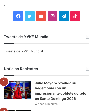
r
:
F
T
Y
I
T
T
a
w
o
n
e
i
c
i
u
s
l
k
Tweets de YVKE Mundial
e
t
T
t
e
T
Tweets de YVKE Mundial
b
t
u
a
g
o
o
e
b
g
r
k
Noticias Recientes
o
r
e
r
a
Julio Mayora revalida su
k
a
m
hegemonía con un
impresionante doblete dorado
m
en Santo Domingo 2026
hace 4 minutos