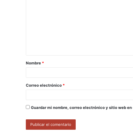
C
o
m
e
n
t
a
Nombre
*
r
i
o
Correo electrónico
*
*
Guardar mi nombre, correo electrónico y sitio web en