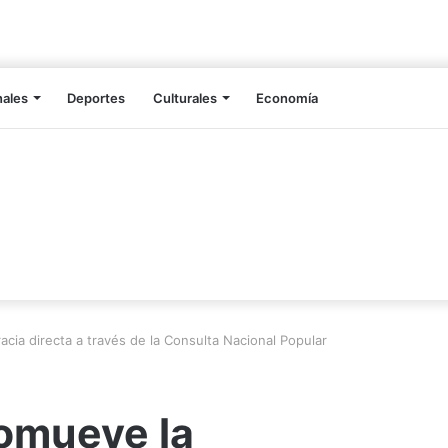
nales
Deportes
Culturales
Economía
ia directa a través de la Consulta Nacional Popular
romueve la