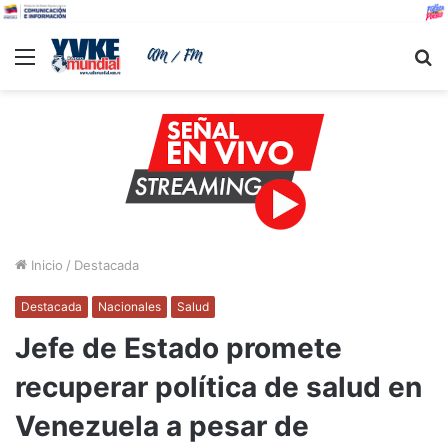
Menu
B
Inicio
/
Destacada
Destacada
Nacionales
Salud
Jefe de Estado promete
recuperar política de salud en
Venezuela a pesar de