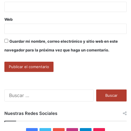
*
Web
Guardar mi nombre, correo electrónico y sitio web en este
navegador para la próxima vez que haga un comentario.
B
u
s
c
Nuestras Redes Sociales
a
r
: