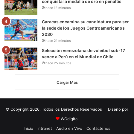
conquista la medalla de oro en penaltis
hace 12 minutos
Caracas encamina su candidatura para ser
la sede de los Juegos Centroamericanos
2030
hace 21 minutos
Selección venezolana de voleibol sub-17
vence a Perú en el Mundial de Chile
hace 25 minutos
Cargar Mas
© Copyright 2026, Todos los Derechos Reservados | Diseño por
WGdigital
Inicio
Intranet
Audio en Vivo
Contáctenos