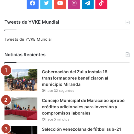
F
T
Y
I
T
T
a
w
o
n
e
i
Tweets de YVKE Mundial
c
i
u
s
l
k
e
t
T
t
e
T
Tweets de YVKE Mundial
b
t
u
a
g
o
Noticias Recientes
o
e
b
g
r
k
Gobernación del Zulia instala 18
o
r
e
r
a
transformadores beneficiaron al
municipio Miranda
k
a
m
hace 32 segundos
m
Concejo Municipal de Maracaibo aprobó
créditos adicionales para inversión y
compromisos laborales
hace 5 minutos
Selección venezolana de fútbol sub-21