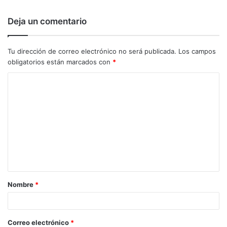
Deja un comentario
Tu dirección de correo electrónico no será publicada.
Los campos
obligatorios están marcados con
*
C
o
m
e
n
t
a
Nombre
*
r
i
o
Correo electrónico
*