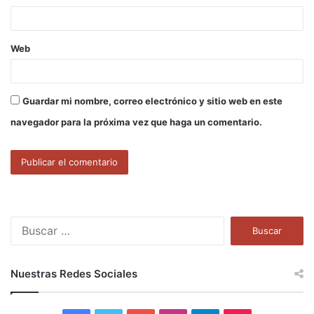
*
Web
Guardar mi nombre, correo electrónico y sitio web en este
navegador para la próxima vez que haga un comentario.
B
u
s
c
Nuestras Redes Sociales
a
r
: