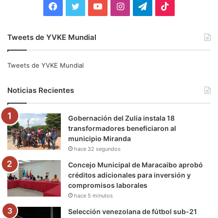
F
T
Y
I
T
T
a
w
o
n
e
i
Tweets de YVKE Mundial
c
i
u
s
l
k
e
t
T
t
e
T
Tweets de YVKE Mundial
b
t
u
a
g
o
Noticias Recientes
o
e
b
g
r
k
Gobernación del Zulia instala 18
o
r
e
r
a
transformadores beneficiaron al
municipio Miranda
k
a
m
hace 32 segundos
m
Concejo Municipal de Maracaibo aprobó
créditos adicionales para inversión y
compromisos laborales
hace 5 minutos
Selección venezolana de fútbol sub-21