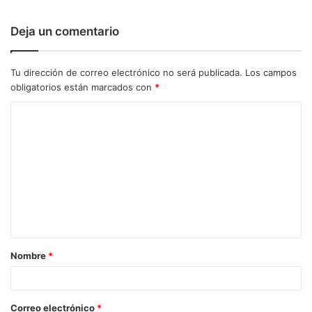
Deja un comentario
Tu dirección de correo electrónico no será publicada.
Los campos
obligatorios están marcados con
*
C
o
m
e
n
t
a
Nombre
*
r
i
o
Correo electrónico
*