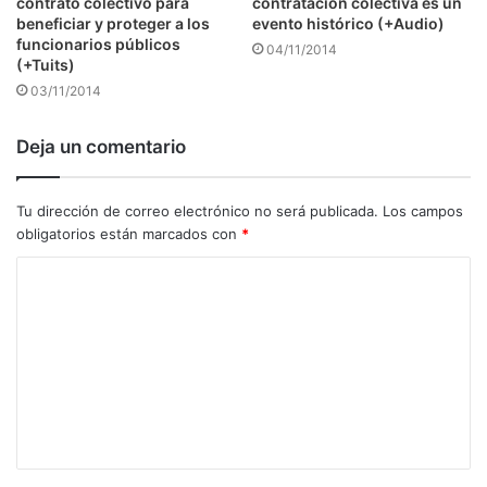
contrato colectivo para
contratación colectiva es un
beneficiar y proteger a los
evento histórico (+Audio)
funcionarios públicos
04/11/2014
(+Tuits)
03/11/2014
Deja un comentario
Tu dirección de correo electrónico no será publicada.
Los campos
obligatorios están marcados con
*
C
o
m
e
n
t
a