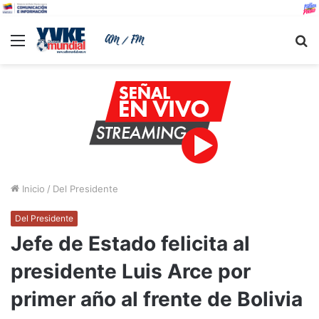
Menu
B
Inicio
/
Del Presidente
Del Presidente
Jefe de Estado felicita al
presidente Luis Arce por
primer año al frente de Bolivia