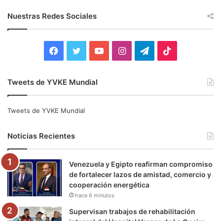
s
c
Nuestras Redes Sociales
a
r
:
F
T
Y
I
T
T
a
w
o
n
e
i
Tweets de YVKE Mundial
c
i
u
s
l
k
e
t
T
t
e
T
Tweets de YVKE Mundial
b
t
u
a
g
o
Noticias Recientes
o
e
b
g
r
k
Venezuela y Egipto reafirman compromiso
o
r
e
r
a
de fortalecer lazos de amistad, comercio y
cooperación energética
k
a
m
hace 6 minutos
m
Supervisan trabajos de rehabilitación