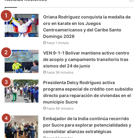
o
e
b
g
r
k
Oriana Rodríguez conquista la medalla de
o
r
e
r
a
oro en karate en los Juegos
Centroamericanos y del Caribe Santo
k
a
m
Domingo 2026
hace 1 minuto
m
VEN 9-1-1 Bolívar mantiene activo centro
de acopio y campamento transitorio tras
sismos del 24 de junio
hace 36 minutos
Presidenta Delcy Rodríguez activa
programa especial de crédito con subsidio
directo para reparación de viviendas en el
municipio Sucre
hace 46 minutos
Embajador de la India continúa recorrido
por Sucre para explorar potencialidades y
consolidar alianzas estratégicas