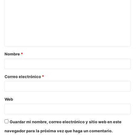
o
m
e
n
t
a
Nombre
*
r
i
o
Correo electrónico
*
*
Web
Guardar mi nombre, correo electrónico y sitio web en este
navegador para la próxima vez que haga un comentario.