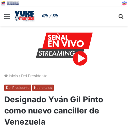
Menu
B
Inicio
/
Del Presidente
Del Presidente
Nacionales
Designado Yván Gil Pinto
como nuevo canciller de
Venezuela