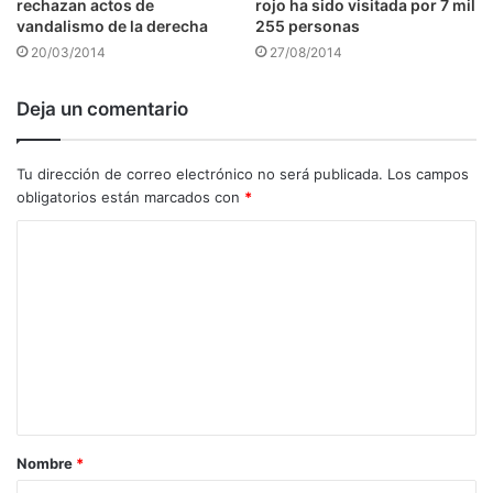
rechazan actos de
rojo ha sido visitada por 7 mil
vandalismo de la derecha
255 personas
20/03/2014
27/08/2014
Deja un comentario
Tu dirección de correo electrónico no será publicada.
Los campos
obligatorios están marcados con
*
C
o
m
e
n
t
a
Nombre
*
r