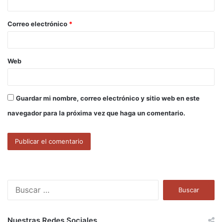
i
o
Correo electrónico
*
*
Web
Guardar mi nombre, correo electrónico y sitio web en este
navegador para la próxima vez que haga un comentario.
B
u
s
c
Nuestras Redes Sociales