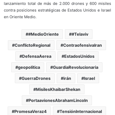
lanzamiento total de más de 2.000 drones y 600 misiles
contra posiciones estratégicas de Estados Unidos e Israel
en Oriente Medio.
#MedioOriente
#Telaviv
ConflictoRegional
ContraofensivaIran
DefensaAerea
EstadosUnidos
geopolítica
GuardiaRevolucionaria
GuerraDrones
irán
Israel
MisilesKhaibarShekan
PortaavionesAbrahamLincoln
PromesaVeraz4
TensiónInternacional