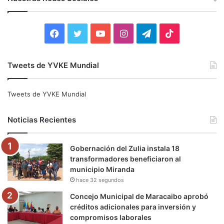
a
r
:
F
T
Y
I
T
T
a
w
o
n
e
i
Tweets de YVKE Mundial
c
i
u
s
l
k
e
t
T
t
e
T
Tweets de YVKE Mundial
b
t
u
a
g
o
Noticias Recientes
o
e
b
g
r
k
Gobernación del Zulia instala 18
o
r
e
r
a
transformadores beneficiaron al
municipio Miranda
k
a
m
hace 32 segundos
m
Concejo Municipal de Maracaibo aprobó
créditos adicionales para inversión y
compromisos laborales