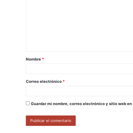
o
m
e
n
t
a
Nombre
*
r
i
o
Correo electrónico
*
*
Guardar mi nombre, correo electrónico y sitio web en