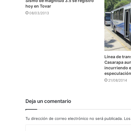
Sismo de magnitud 3.5 se registró
hoy en Tovar
08/03/2013
Línea de tra
Casarapa au
incurriendo e
especulació
21/08/2014
Deja un comentario
Tu dirección de correo electrónico no será publicada.
Los
C