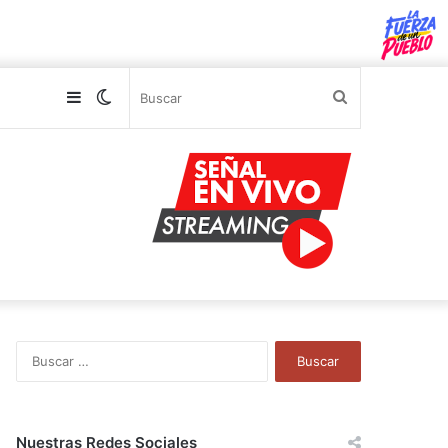
Sidebar
Switch
Buscar
skin
B
u
s
c
a
Nuestras Redes Sociales