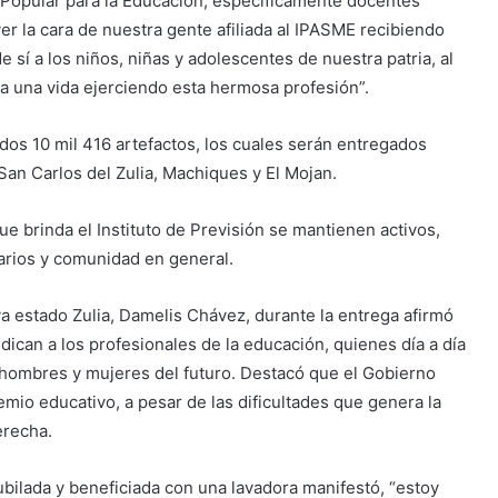
r Popular para la Educación, específicamente docentes
er la cara de nuestra gente afiliada al IPASME recibiendo
e sí a los niños, niñas y adolescentes de nuestra patria, al
a una vida ejerciendo esta hermosa profesión”.
dos 10 mil 416 artefactos, los cuales serán entregados
an Carlos del Zulia, Machiques y El Mojan.
ue brinda el Instituto de Previsión se mantienen activos,
iciarios y comunidad en general.
va estado Zulia, Damelis Chávez, durante la entrega afirmó
ndican a los profesionales de la educación, quienes día a día
 hombres y mujeres del futuro. Destacó que el Gobierno
remio educativo, a pesar de las dificultades que genera la
erecha.
bilada y beneficiada con una lavadora manifestó, “estoy