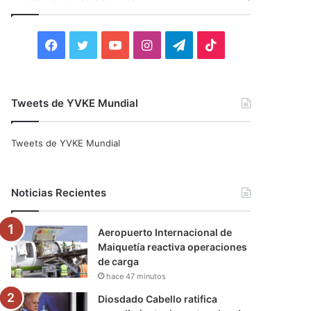
r
:
F
T
Y
I
T
T
a
w
o
n
e
i
c
i
u
s
l
k
Tweets de YVKE Mundial
e
t
T
t
e
T
Tweets de YVKE Mundial
b
t
u
a
g
o
o
e
b
g
r
k
Noticias Recientes
o
r
e
r
a
Aeropuerto Internacional de
k
a
m
Maiquetía reactiva operaciones
de carga
m
hace 47 minutos
Diosdado Cabello ratifica