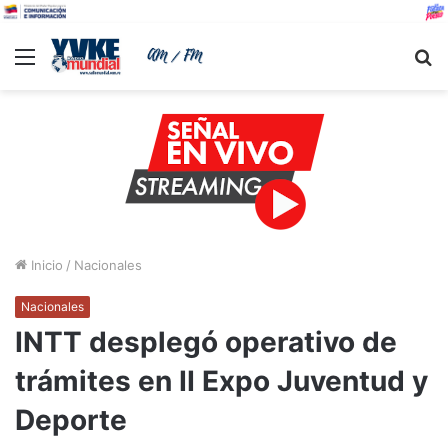
Menu
B
Inicio
/
Nacionales
Nacionales
INTT desplegó operativo de
trámites en II Expo Juventud y
Deporte