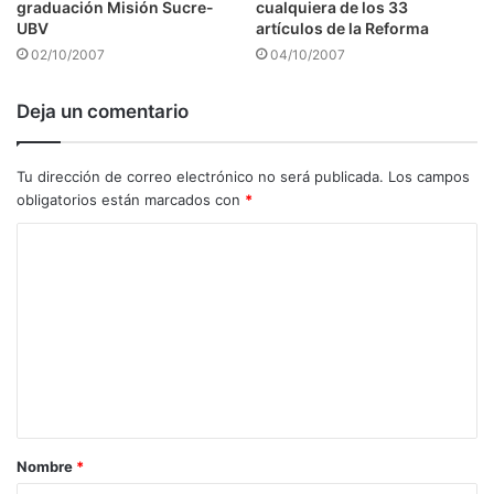
graduación Misión Sucre-
cualquiera de los 33
UBV
artículos de la Reforma
02/10/2007
04/10/2007
Deja un comentario
Tu dirección de correo electrónico no será publicada.
Los campos
obligatorios están marcados con
*
C
o
m
e
n
t
a
Nombre
*
r