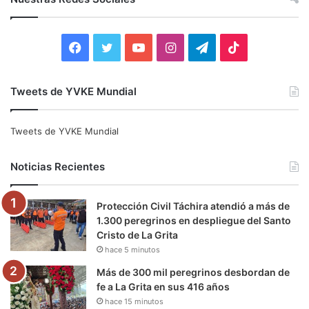
a
r
:
F
T
Y
I
T
T
a
w
o
n
e
i
Tweets de YVKE Mundial
c
i
u
s
l
k
e
t
T
t
e
T
Tweets de YVKE Mundial
b
t
u
a
g
o
Noticias Recientes
o
e
b
g
r
k
Protección Civil Táchira atendió a más de
o
r
e
r
a
1.300 peregrinos en despliegue del Santo
Cristo de La Grita
k
a
m
hace 5 minutos
m
Más de 300 mil peregrinos desbordan de
fe a La Grita en sus 416 años
hace 15 minutos