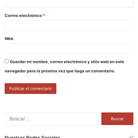
i
o
Correo electrónico
*
*
Web
Guardar mi nombre, correo electrónico y sitio web en este
navegador para la próxima vez que haga un comentario.
B
u
s
c
Nuestras Redes Sociales