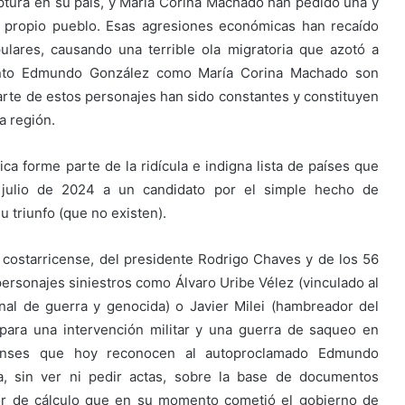
tura en su país, y María Corina Machado han pedido una y
u propio pueblo. Esas agresiones económicas han recaído
lares, causando una terrible ola migratoria que azotó a
tanto Edmundo González como María Corina Machado son
parte de estos personajes han sido constantes y constituyen
a región.
ca forme parte de la ridícula e indigna lista de países que
 julio de 2024 a un candidato por el simple hecho de
 triunfo (que no existen).
a costarricense, del presidente Rodrigo Chaves y de los 56
personajes siniestros como Álvaro Uribe Vélez (vinculado al
nal de guerra y genocida) o Javier Milei (hambreador del
 para una intervención militar y una guerra de saqueo en
ricenses que hoy reconocen al autoproclamado Edmundo
, sin ver ni pedir actas, sobre la base de documentos
r de cálculo que en su momento cometió el gobierno de