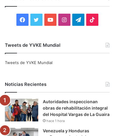
r
:
F
T
Y
I
T
T
a
w
o
n
e
i
c
i
u
s
l
k
Tweets de YVKE Mundial
e
t
T
t
e
T
Tweets de YVKE Mundial
b
t
u
a
g
o
o
e
b
g
r
k
Noticias Recientes
o
r
e
r
a
Autoridades inspeccionan
k
a
m
obras de rehabilitación integral
del Hospital Vargas de La Guaira
m
hace 1 hora
Venezuela y Honduras