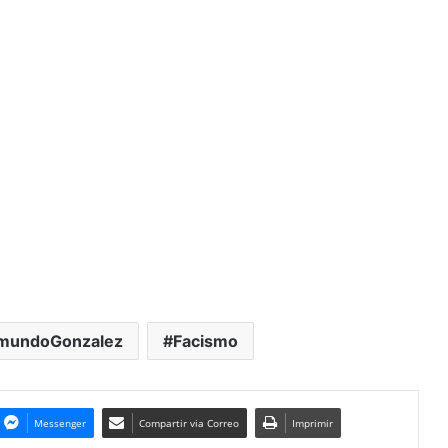
mundoGonzalez
Facismo
Messenger
Compartir via Correo
Imprimir