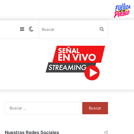
Sidebar
Switch
Buscar
skin
B
u
s
c
a
Nuestras Redes Sociales