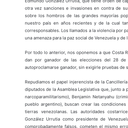
Edmundo Gonzalez Urrutia, que tiene orden de cap
otra vez sanciones e invasiones en contra de s
sobre los hombros de las grandes mayorías popu
nuestro país en años recientes y de la cual 
corresponsables. Los llamados a la violencia por 
una amenaza para la paz social de Venezuela y de l
Por todo lo anterior, nos oponemos a que Costa Ri
dan por ganador de las elecciones del 28 de
autoproclamarse ganador, sin exigirle pruebas de su
Repudiamos el papel injerencista de la Cancillerí
diputados de la Asamblea Legislativa que, junto a 
narcoparamilitarismo), Benjamin Netanyahu (crimi
pueblo argentino), buscan crear las condiciones
tierras venezolanas. Las autoridades costar
González Urrutia como presidente de Venezuela
comprobadamente falsos, cometen el mismo erro