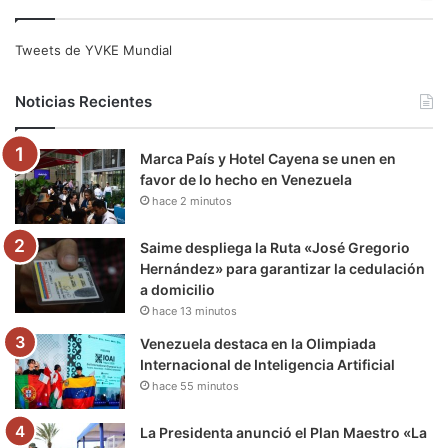
c
i
u
s
l
k
e
t
T
t
e
T
Tweets de YVKE Mundial
b
t
u
a
g
o
Noticias Recientes
o
e
b
g
r
k
Marca País y Hotel Cayena se unen en
o
r
e
r
a
favor de lo hecho en Venezuela
hace 2 minutos
k
a
m
m
Saime despliega la Ruta «José Gregorio
Hernández» para garantizar la cedulación
a domicilio
hace 13 minutos
Venezuela destaca en la Olimpiada
Internacional de Inteligencia Artificial
hace 55 minutos
La Presidenta anunció el Plan Maestro «La