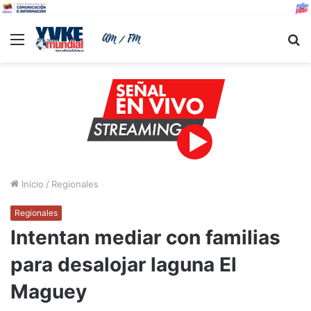
Menu
B
Inicio
/
Regionales
Regionales
Intentan mediar con familias
para desalojar laguna El
Maguey