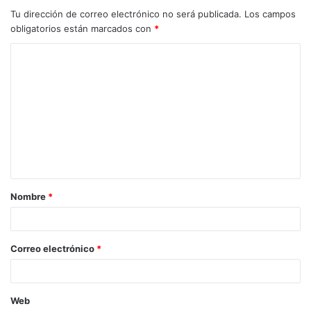
Tu dirección de correo electrónico no será publicada.
Los campos
obligatorios están marcados con
*
C
o
m
e
n
t
a
Nombre
*
r
i
o
Correo electrónico
*
*
Web