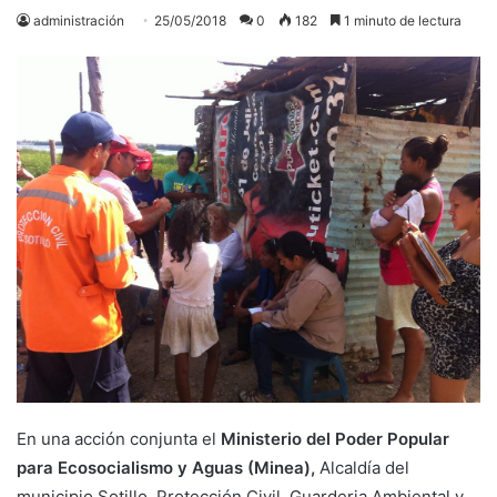
administración
25/05/2018
0
182
1 minuto de lectura
En una acción conjunta el
Ministerio del Poder Popular
para Ecosocialismo y Aguas (Minea),
Alcaldía del
municipio Sotillo, Protección Civil, Guarderia Ambiental y