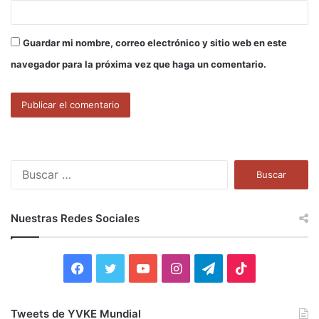
Guardar mi nombre, correo electrónico y sitio web en este
navegador para la próxima vez que haga un comentario.
B
u
s
c
Nuestras Redes Sociales
a
r
:
F
T
Y
I
T
T
a
w
o
n
e
i
Tweets de YVKE Mundial