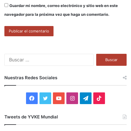
Guardar mi nombre, correo electrónico y sitio web en este
navegador para la próxima vez que haga un comentario.
B
u
s
c
Nuestras Redes Sociales
a
r
:
F
T
Y
I
T
T
a
w
o
n
e
i
Tweets de YVKE Mundial
c
i
u
s
l
k