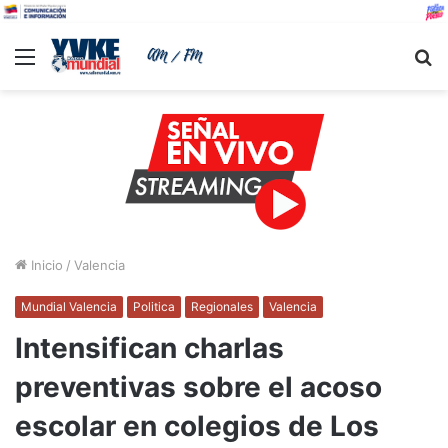
Menu
B
Inicio
/
Valencia
Mundial Valencia
Politica
Regionales
Valencia
Intensifican charlas
preventivas sobre el acoso
escolar en colegios de Los