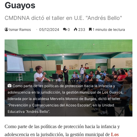
Guayos
CMDNNA dictó el taller en U.E. "Andrés Bello"
Ismar Ramos
05/12/2024
0
233
1 minuto de lectura
Como parte de las políticas de protección hacia la infancia y
adolescencia en la jurisdicción, la gestión municipal de Los Guayos,
liderada por la alcaldesa Mervelis Moreno de Burgos, dictó el taller
“Prevención y Consecuencias del Acoso Escolar”, en la Unidad
Educativa “Andrés Bello”.
Como parte de las políticas de protección hacia la infancia y
adolescencia en la jurisdicción, la gestión municipal de
Los