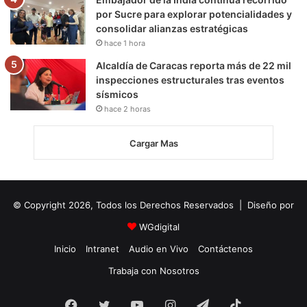
por Sucre para explorar potencialidades y
consolidar alianzas estratégicas
hace 1 hora
Alcaldía de Caracas reporta más de 22 mil
inspecciones estructurales tras eventos
sísmicos
hace 2 horas
Cargar Mas
© Copyright 2026, Todos los Derechos Reservados | Diseño por
WGdigital
Inicio
Intranet
Audio en Vivo
Contáctenos
Trabaja con Nosotros
Facebook
Twitter
YouTube
Instagram
Telegram
TikTok