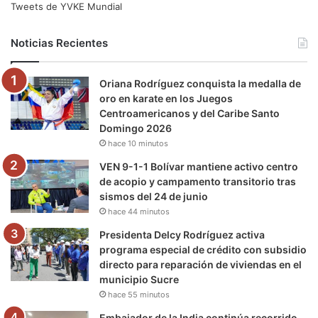
e
t
T
t
e
T
Tweets de YVKE Mundial
b
t
u
a
g
o
Noticias Recientes
o
e
b
g
r
k
Oriana Rodríguez conquista la medalla de
o
r
e
r
a
oro en karate en los Juegos
Centroamericanos y del Caribe Santo
k
a
m
Domingo 2026
hace 10 minutos
m
VEN 9-1-1 Bolívar mantiene activo centro
de acopio y campamento transitorio tras
sismos del 24 de junio
hace 44 minutos
Presidenta Delcy Rodríguez activa
programa especial de crédito con subsidio
directo para reparación de viviendas en el
municipio Sucre
hace 55 minutos
Embajador de la India continúa recorrido