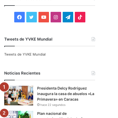
r
:
F
T
Y
I
T
T
a
w
o
n
e
i
c
i
u
s
l
k
Tweets de YVKE Mundial
e
t
T
t
e
T
Tweets de YVKE Mundial
b
t
u
a
g
o
o
e
b
g
r
k
Noticias Recientes
o
r
e
r
a
Presidenta Delcy Rodríguez
k
a
m
inaugura la casa de abuelos «La
Primavera» en Caracas
m
hace 22 segundos
Plan nacional de