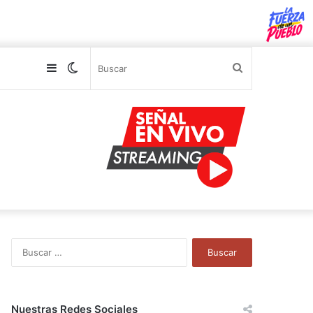
Sidebar
Switch
Buscar
skin
B
u
s
c
a
Nuestras Redes Sociales