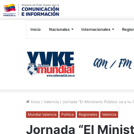
Inicio
Nacionales
Internacionales
Regio
Inicio
/
Valencia
/
Jornada “El Ministerio Público va a t
Mundial Valencia
Politica
Regionales
Valencia
Jornada “El Minist