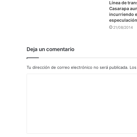
Línea de tra
Casarapa au
incurriendo e
especulació
21/08/2014
Deja un comentario
Tu dirección de correo electrónico no será publicada.
Los
C
o
m
e
n
t
a