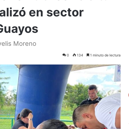
lizó en sector
 Guayos
velis Moreno
0
134
1 minuto de lectura