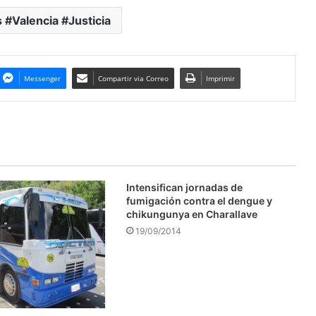
 #Valencia #Justicia
Messenger
Compartir via Correo
Imprimir
Intensifican jornadas de
fumigación contra el dengue y
chikungunya en Charallave
19/09/2014