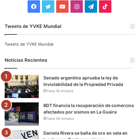
:
F
T
Y
I
T
T
a
w
o
n
e
i
Tweets de YVKE Mundial
c
i
u
s
l
k
e
t
T
t
e
T
Tweets de YVKE Mundial
b
t
u
a
g
o
Noticias Recientes
o
e
b
g
r
k
Senado argentino aprueba la ley de
o
r
e
r
a
Inviolabilidad de la Propiedad Privada
hace 18 minutos
k
a
m
m
BDT financia la recuperación de comercios
afectados por sismos en La Guaira
hace 26 minutos
Daniela Rivera se baña de oro en vela en