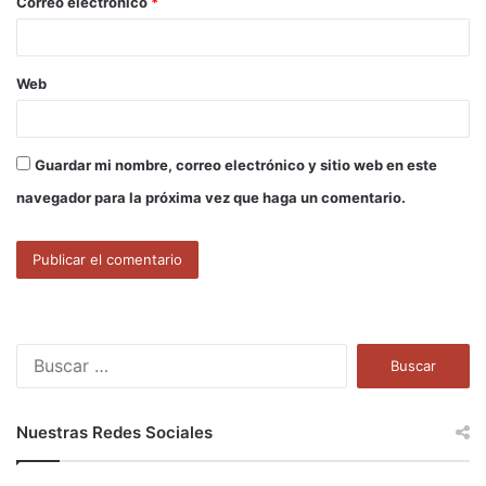
Correo electrónico
*
*
Web
Guardar mi nombre, correo electrónico y sitio web en este
navegador para la próxima vez que haga un comentario.
B
u
s
c
Nuestras Redes Sociales
a
r