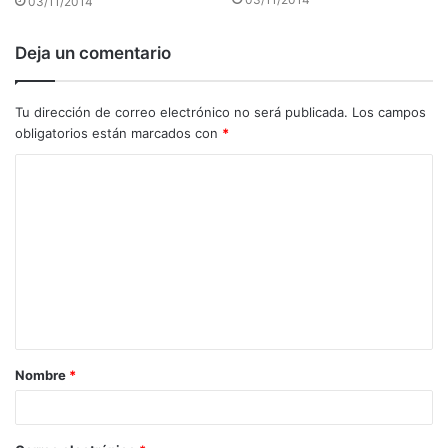
03/11/2014
Deja un comentario
Tu dirección de correo electrónico no será publicada.
Los campos
obligatorios están marcados con
*
C
o
m
e
n
t
a
Nombre
*
r
i
o