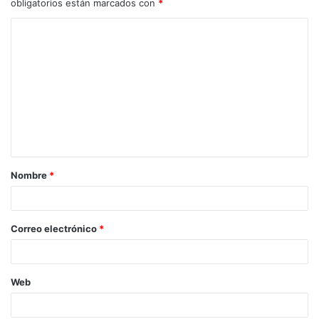
obligatorios están marcados con
*
C
o
m
e
n
t
a
Nombre
*
r
i
o
Correo electrónico
*
*
Web