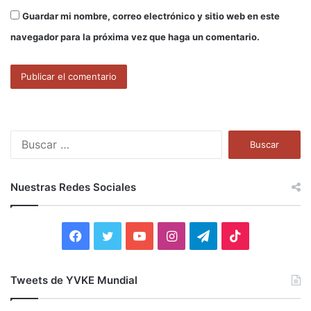
Guardar mi nombre, correo electrónico y sitio web en este
navegador para la próxima vez que haga un comentario.
B
u
s
c
Nuestras Redes Sociales
a
r
:
F
T
Y
I
T
T
a
w
o
n
e
i
Tweets de YVKE Mundial
c
i
u
s
l
k