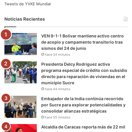
e
t
T
t
e
T
Tweets de YVKE Mundial
b
t
u
a
g
o
Noticias Recientes
o
e
b
g
r
k
VEN 9-1-1 Bolívar mantiene activo centro
o
r
e
r
a
de acopio y campamento transitorio tras
sismos del 24 de junio
k
a
m
hace 34 minutos
m
Presidenta Delcy Rodríguez activa
programa especial de crédito con subsidio
directo para reparación de viviendas en el
municipio Sucre
hace 44 minutos
Embajador de la India continúa recorrido
por Sucre para explorar potencialidades y
consolidar alianzas estratégicas
hace 55 minutos
Alcaldía de Caracas reporta más de 22 mil