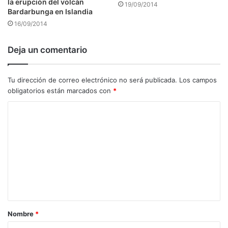
la erupción del volcán
19/09/2014
Bardarbunga en Islandia
16/09/2014
Deja un comentario
Tu dirección de correo electrónico no será publicada.
Los campos
obligatorios están marcados con
*
C
o
m
e
n
t
a
Nombre
*
r