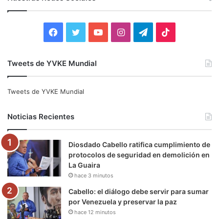
a
r
:
F
T
Y
I
T
T
a
w
o
n
e
i
Tweets de YVKE Mundial
c
i
u
s
l
k
e
t
T
t
e
T
Tweets de YVKE Mundial
b
t
u
a
g
o
Noticias Recientes
o
e
b
g
r
k
Diosdado Cabello ratifica cumplimiento de
o
r
e
r
a
protocolos de seguridad en demolición en
La Guaira
k
a
m
hace 3 minutos
m
Cabello: el diálogo debe servir para sumar
por Venezuela y preservar la paz
hace 12 minutos