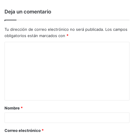
Deja un comentario
Tu dirección de correo electrónico no será publicada.
Los campos
obligatorios están marcados con
*
C
o
m
e
n
t
a
Nombre
*
r
i
o
Correo electrónico
*