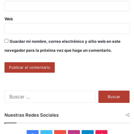
*
Web
Guardar mi nombre, correo electrónico y sitio web en este
navegador para la próxima vez que haga un comentario.
B
u
s
c
Nuestras Redes Sociales
a
r
: