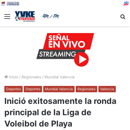
Menu
B
Inicio
/
Regionales
/
Mundial Valencia
Deportes
Deportes
Mundial Valencia
Regionales
Valencia
Inició exitosamente la ronda
principal de la Liga de
Voleibol de Playa