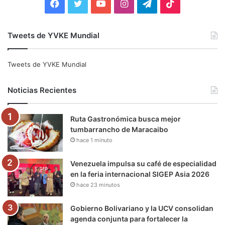
F
T
Y
I
T
T
a
w
o
n
e
i
Tweets de YVKE Mundial
c
i
u
s
l
k
e
t
T
t
e
T
Tweets de YVKE Mundial
b
t
u
a
g
o
Noticias Recientes
o
e
b
g
r
k
Ruta Gastronómica busca mejor
o
r
e
r
a
tumbarrancho de Maracaibo
hace 1 minuto
k
a
m
m
Venezuela impulsa su café de especialidad
en la feria internacional SIGEP Asia 2026
hace 23 minutos
Gobierno Bolivariano y la UCV consolidan
agenda conjunta para fortalecer la