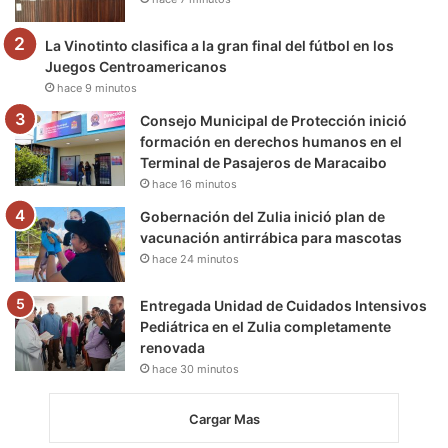
k
a
m
m
La Vinotinto clasifica a la gran final del fútbol en los
Juegos Centroamericanos
hace 9 minutos
Consejo Municipal de Protección inició
formación en derechos humanos en el
Terminal de Pasajeros de Maracaibo
hace 16 minutos
Gobernación del Zulia inició plan de
vacunación antirrábica para mascotas
hace 24 minutos
Entregada Unidad de Cuidados Intensivos
Pediátrica en el Zulia completamente
renovada
hace 30 minutos
Cargar Mas