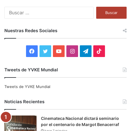
B
u
s
c
Nuestras Redes Sociales
a
r
:
F
T
Y
I
T
T
a
w
o
n
e
i
Tweets de YVKE Mundial
c
i
u
s
l
k
e
t
T
t
e
T
Tweets de YVKE Mundial
b
t
u
a
g
o
Noticias Recientes
o
e
b
g
r
k
Cinemateca Nacional dictará seminario
o
r
e
r
a
por el centenario de Margot Benacerraf
hace 7 minutos