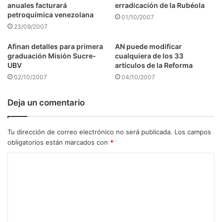
anuales facturará
erradicación de la Rubéola
petroquímica venezolana
01/10/2007
23/09/2007
Afinan detalles para primera
AN puede modificar
graduación Misión Sucre-
cualquiera de los 33
UBV
artículos de la Reforma
02/10/2007
04/10/2007
Deja un comentario
Tu dirección de correo electrónico no será publicada.
Los campos
obligatorios están marcados con
*
C
o
m
e
n