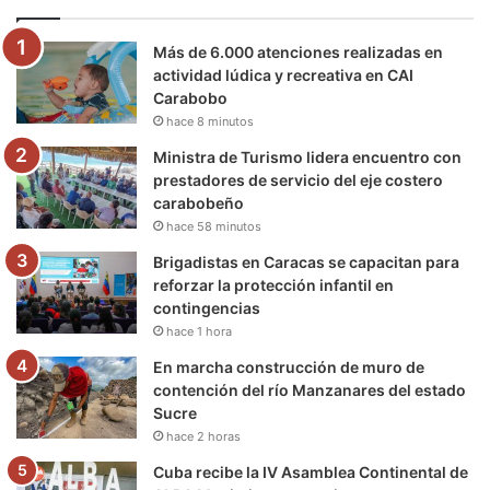
o
e
b
g
r
k
Más de 6.000 atenciones realizadas en
o
r
e
r
a
actividad lúdica y recreativa en CAI
Carabobo
k
a
m
hace 8 minutos
m
Ministra de Turismo lidera encuentro con
prestadores de servicio del eje costero
carabobeño
hace 58 minutos
Brigadistas en Caracas se capacitan para
reforzar la protección infantil en
contingencias
hace 1 hora
En marcha construcción de muro de
contención del río Manzanares del estado
Sucre
hace 2 horas
Cuba recibe la IV Asamblea Continental de