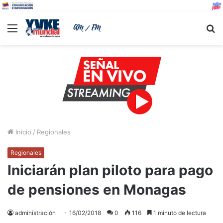
Menu
B
Inicio
/
Regionales
Regionales
Iniciarán plan piloto para pago
de pensiones en Monagas
administración
16/02/2018
0
116
1 minuto de lectura