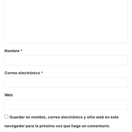
m
e
n
t
a
Nombre
*
r
i
o
Correo electrónico
*
*
Web
Guardar mi nombre, correo electrónico y sitio web en este
navegador para la próxima vez que haga un comentario.